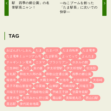
駅 四季の郷公園」の名
―ねこブームを創った
誉駅長ニャン！
「たま駅長」に次いでの
快挙―
TAG
おばんざいしおん
たま
たまバス
たま自転車
たま電車
たま電車ミュージアム号
たま駅長
よってって
よんたま
チャギントン電車
ニタマ
ブラジリアン
ホタルの館
三生神社
丸己
亥の森
伊太祈曽駅
伊太祈曾駅
伝法院
吉礼駅
和佐大八郎の墓
和歌山交通公園
四季の郷公園
報徳寺
大国主神社
大國主神社
大池寺
大池遊園駅
大谷峠
孟子不動山那賀寺
小栗橋
山東駅
岡崎前駅
川端王子
川端王子旧社
平池緑地公園
平緒王子跡
甘露寺前駅
産直市場
矢田みかん狩り園
竈山駅
美味処丸己
西山口駅
貴志駅
身代延命地蔵