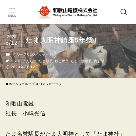
MENU
2020
たま大明神鎮座5年祭！
8/12
グループCEOメッセージ
ニタマ
よんたま
たま駅長
ねこ駅長
たまⅡ世駅長
貴志駅
2020年8月12日
ホーム
グループCEOメッセージ
和歌山電鐵
社長 小嶋光信
たま名誉駅長がたま大明神として「たま神社」