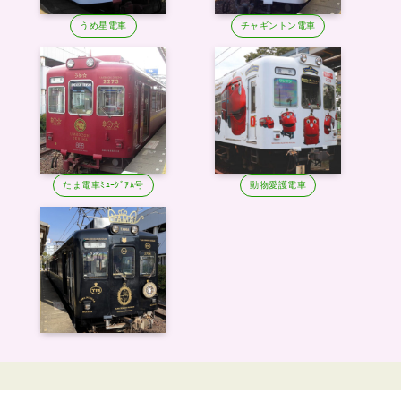
うめ星電車
チャギントン電車
たま電車ﾐｭｰｼﾞｱﾑ号
動物愛護電車