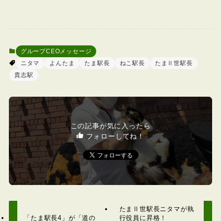
グループCEOメッセージ
ニタマ
よんたま
たま駅長
ねこ駅長
たまⅡ世駅長
貴志駅
この記事が気に入ったら
フォローしてね！
たまⅡ世駅長ニタマが執
「たま駅長4」が「道の
行役員に昇格！