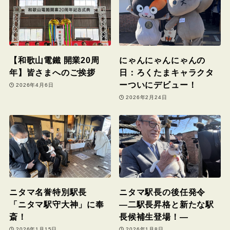
【和歌山電鐵 開業20周
にゃんにゃんにゃんの
年】皆さまへのご挨拶
日：ろくたまキャラクタ
ーついにデビュー！
2026年4月6日
2026年2月24日
ニタマ名誉特別駅長
ニタマ駅長の後任発令
「ニタマ駅守大神」に奉
―二駅長昇格と新たな駅
斎！
長候補生登場！―
2026年1月15日
2026年1月8日