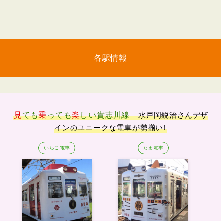
各駅情報
見
ても
乗
っても
楽
しい
貴志川線
水戸岡鋭治さんデザ
インのユニークな電車が勢揃い!
いちご電車
たま電車