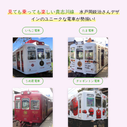
見
ても
乗
っても
楽
しい
貴志川線
水戸岡鋭治さんデザ
インのユニークな電車が勢揃い!
いちご電車
たま電車
うめ星電車
チャギントン電車