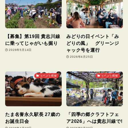
【募集】第19回 貴志川線
みどりの日イベント「み
に乗ってじゃがいも掘り
どりの風」 グリーンジ
ャック号を運行
2026年5月14日
2026年4月25日
イベント情報
イベント情報
たま名誉永久駅長 27歳の
「四季の郷クラフトフェ
お誕生日会
ア2026」へは貴志川線で!