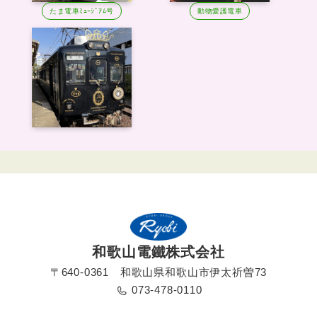
たま電車ﾐｭｰｼﾞｱﾑ号
動物愛護電車
和歌山電鐵株式会社
〒640-0361 和歌山県和歌山市伊太祈曽73
073-478-0110