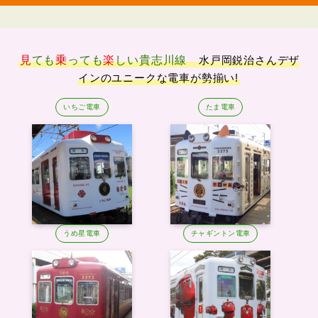
見
ても
乗
っても
楽
しい
貴志川線
水戸岡鋭治さんデザ
インのユニークな電車が勢揃い!
いちご電車
たま電車
うめ星電車
チャギントン電車