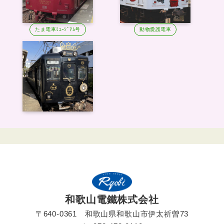
たま電車ﾐｭｰｼﾞｱﾑ号
動物愛護電車
和歌山電鐵株式会社
〒640-0361 和歌山県和歌山市伊太祈曽73