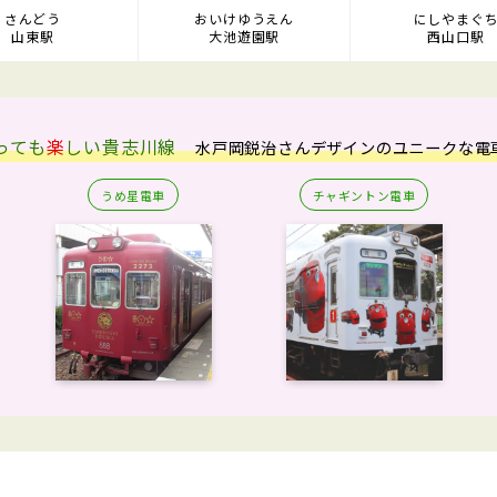
さんどう
おいけゆうえん
にしやまぐ
山東駅
大池遊園駅
西山口駅
っても
楽
しい
貴志川線
水戸岡鋭治さんデザインのユニークな電
うめ星電車
チャギントン電車