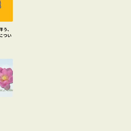
伴う、
につい