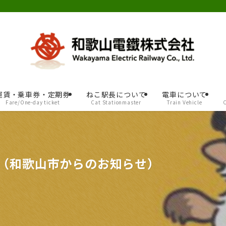
運賃・乗車券・定期券
ねこ駅長について
電車について
Fare/One-day ticket
Cat Stationmaster
Train Vehicle
事（和歌山市からのお知らせ）