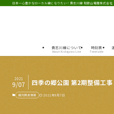
日本一心豊かなローカル線になりたい！貴志川線 和歌山電鐵株式会社
貴志川線について
時刻表
About Kishigawa Line
Timetable
2021
四季の郷公園 第2期整備工
9/07
観光関連情報
2021年9月7日