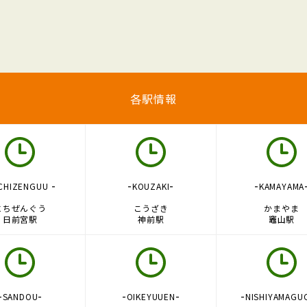
各駅情報
-
-
-
-
CHIZENGUU
KOUZAKI
KAMAYAMA
にちぜんぐう
こうざき
かまやま
日前宮駅
神前駅
竈山駅
-
-
-
-
-
SANDOU
OIKEYUUEN
NISHIYAMAGU