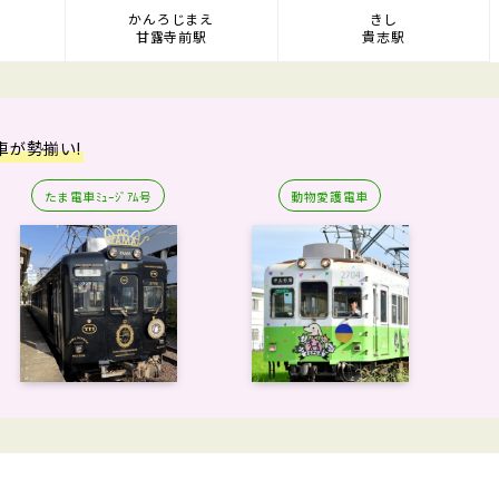
ち
かんろじまえ
きし
甘露寺前駅
貴志駅
車が勢揃い!
たま電車ﾐｭｰｼﾞｱﾑ号
動物愛護電車