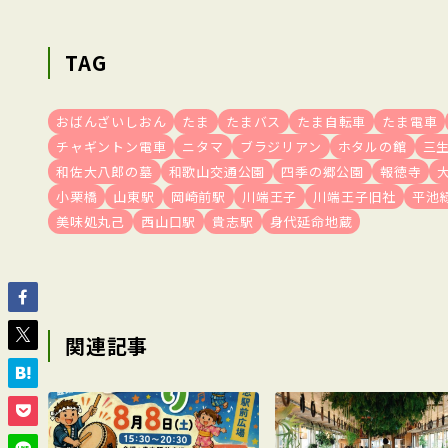
TAG
おばんざいしおん
たま
たまバス
たま自転車
たま電車
チャギントン電車
ニタマ
ブラジリアン
ホタルの館
三
和佐大八郎の墓
和歌山交通公園
四季の郷公園
報徳寺
小栗橋
山東駅
岡崎前駅
川端王子
川端王子旧社
平池
美味処丸己
西山口駅
貴志駅
身代延命地蔵
関連記事