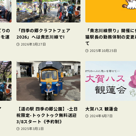
どりの
「四季の郷クラフトフェア
「貴志川線祭り」開催に
号を運
2026」へは貴志川線で!
猫駅長の勤務体制の変更
て
2026年3月27日
2025年10月25日
ア
【道の駅 四季の郷公園】-土日
大賀ハス 観蓮会
祝限定-トゥクトゥク無料送迎
2024年6月7日
3/8スタート《予約制》
2025年3月1日