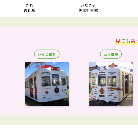
きれ
いだきそ
吉礼駅
伊太祈曽駅
見
ても
乗
いちご電車
たま電車