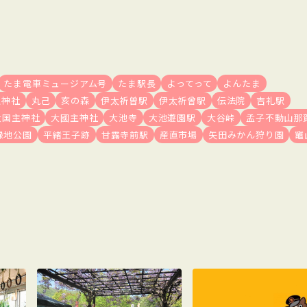
たま電車ミュージアム号
たま駅長
よってって
よんたま
生神社
丸己
亥の森
伊太祈曽駅
伊太祈曾駅
伝法院
吉礼駅
大国主神社
大國主神社
大池寺
大池遊園駅
大谷峠
孟子不動山那
緑地公園
平緒王子跡
甘露寺前駅
産直市場
矢田みかん狩り園
竈