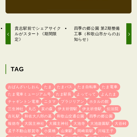
貴志駅前でシェアサイク
四季の郷公園 第2期整備
ルがスタート《期間限
工事（和歌山市からのお
定》
知らせ）
TAG
おばんざいしおん
たま
たまバス
たま自転車
たま電車
たま電車ミュージアム号
たま駅長
よってって
よんたま
チャギントン電車
ニタマ
ブラジリアン
ホタルの館
三生神社
丸己
亥の森
伊太祈曽駅
伊太祈曾駅
伝法院
吉礼駅
和佐大八郎の墓
和歌山交通公園
四季の郷公園
報徳寺
大国主神社
大國主神社
大池寺
大池遊園駅
大谷峠
孟子不動山那賀寺
小栗橋
山東駅
岡崎前駅
川端王子