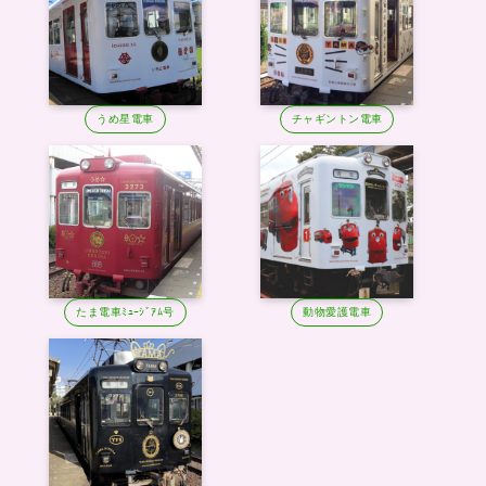
うめ星電車
チャギントン電車
たま電車ﾐｭｰｼﾞｱﾑ号
動物愛護電車