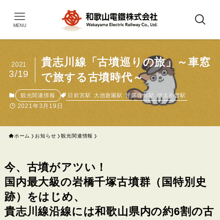
MENU
貴志川線「古墳巡りの旅」～車窓
2021
3/19
で旅する古墳時代～
日前宮駅
大池遊園駅
甘露寺前駅
伊太祈曽駅
観光関連情報
2021年3月19日
ホーム
お知らせ
観光関連情報
今、古墳がアツい！
国内最大級の岩橋千塚古墳群（国特別史
跡）をはじめ、
貴志川線沿線には和歌山県内の約6割の古