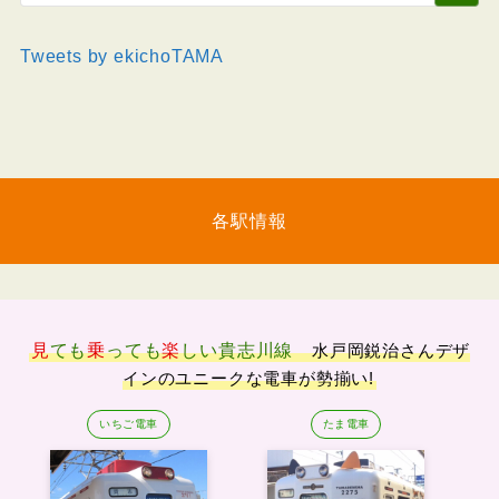
Tweets by ekichoTAMA
各駅情報
見
ても
乗
っても
楽
しい
貴志川線
水戸岡鋭治さんデザ
インのユニークな電車が勢揃い!
いちご電車
たま電車