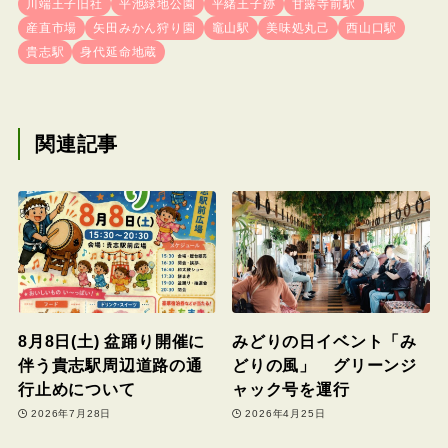
川端王子旧社
平池緑地公園
平緒王子跡
甘露寺前駅
産直市場
矢田みかん狩り園
竈山駅
美味処丸己
西山口駅
貴志駅
身代延命地蔵
関連記事
8月8日(土) 盆踊り開催に
みどりの日イベント「み
伴う貴志駅周辺道路の通
どりの風」 グリーンジ
行止めについて
ャック号を運行
2026年7月28日
2026年4月25日