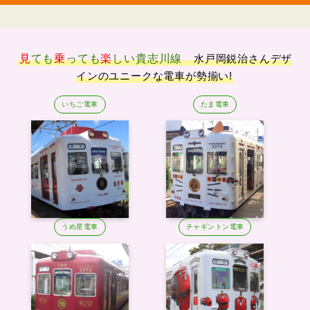
見
ても
乗
っても
楽
しい
貴志川線
水戸岡鋭治さんデザ
インのユニークな電車が勢揃い!
いちご電車
たま電車
うめ星電車
チャギントン電車