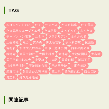
TAG
おばんざいしおん
たま
たまバス
たま自転車
たま電車
たま電車ミュージアム号
たま駅長
よってって
よんたま
チャギントン電車
ニタマ
ブラジリアン
ホタルの館
三生神社
丸己
亥の森
伊太祈曽駅
伊太祈曾駅
伝法院
吉礼駅
和佐大八郎の墓
和歌山交通公園
四季の郷公園
報徳寺
大国主神社
大國主神社
大池寺
大池遊園駅
大谷峠
孟子不動山那賀寺
小栗橋
山東駅
岡崎前駅
川端王子
川端王子旧社
平池緑地公園
平緒王子跡
甘露寺前駅
産直市場
矢田みかん狩り園
竈山駅
美味処丸己
西山口駅
貴志駅
身代延命地蔵
関連記事