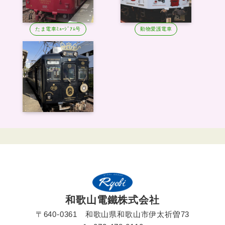
たま電車ﾐｭｰｼﾞｱﾑ号
動物愛護電車
和歌山電鐵株式会社
〒640-0361 和歌山県和歌山市伊太祈曽73