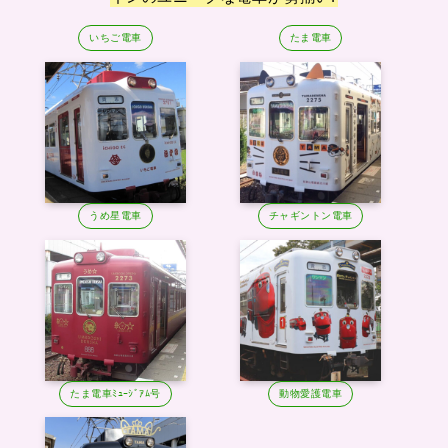
いちご電車
たま電車
うめ星電車
チャギントン電車
たま電車ﾐｭｰｼﾞｱﾑ号
動物愛護電車