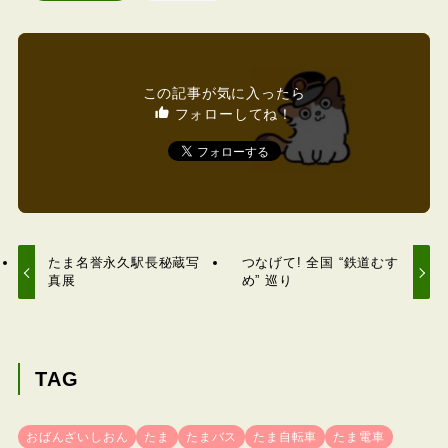
この記事が気に入ったら
フォローしてね！
たま名誉永久駅長秘蔵写
つなげて! 全国 “鉄道むす
真展
め” 巡り
TAG
おばんざいしおん
たま
たまバス
たま自転車
たま電車