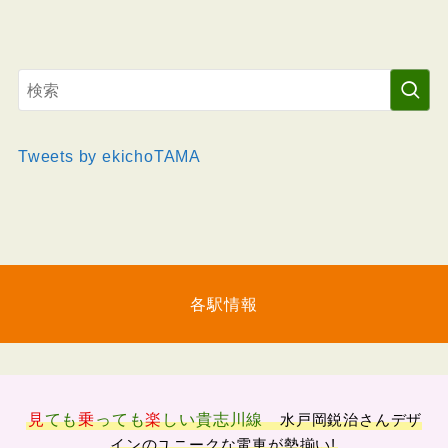
Tweets by ekichoTAMA
各駅情報
見
ても
乗
っても
楽
しい
貴志川線
水戸岡鋭治さんデザ
インのユニークな電車が勢揃い!