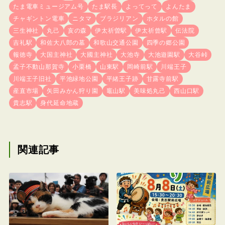
たま電車ミュージアム号
たま駅長
よってって
よんたま
チャギントン電車
ニタマ
ブラジリアン
ホタルの館
三生神社
丸己
亥の森
伊太祈曽駅
伊太祈曾駅
伝法院
吉礼駅
和佐大八郎の墓
和歌山交通公園
四季の郷公園
報徳寺
大国主神社
大國主神社
大池寺
大池遊園駅
大谷峠
孟子不動山那賀寺
小栗橋
山東駅
岡崎前駅
川端王子
川端王子旧社
平池緑地公園
平緒王子跡
甘露寺前駅
産直市場
矢田みかん狩り園
竈山駅
美味処丸己
西山口駅
貴志駅
身代延命地蔵
関連記事