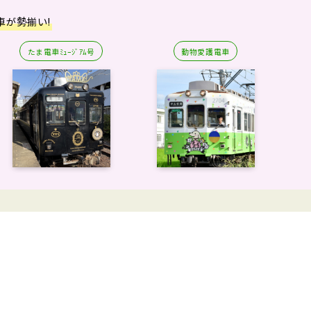
車が勢揃い!
たま電車ﾐｭｰｼﾞｱﾑ号
動物愛護電車