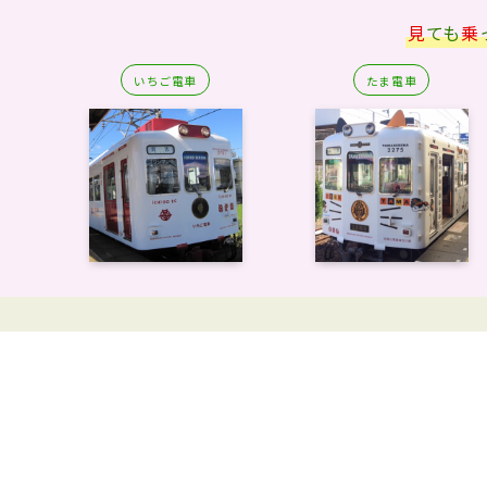
見
ても
乗
いちご電車
たま電車