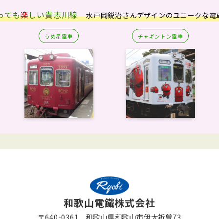
っても
楽
しい
貴志川線
水戸岡鋭治さんデザインのユニークな電
うめ星電車
チャギントン電車
和歌山電鐵株式会社
〒640-0361 和歌山県和歌山市伊太祈曽73