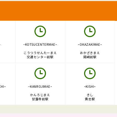
-
-
-
-
-
KOTSUCENTERMAE
OKAZAKIMAE
こうつうせんたーまえ
おかざきまえ
交通センター前駅
岡崎前駅
-
-
-
-
-
CHI
KANROJIMAE
KISHI
ち
かんろじまえ
きし
甘露寺前駅
貴志駅