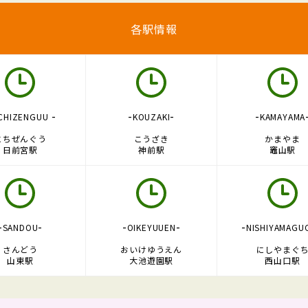
各駅情報
-
-
-
-
CHIZENGUU
KOUZAKI
KAMAYAMA
にちぜんぐう
こうざき
かまやま
日前宮駅
神前駅
竈山駅
-
-
-
-
-
SANDOU
OIKEYUUEN
NISHIYAMAGU
さんどう
おいけゆうえん
にしやまぐ
山東駅
大池遊園駅
西山口駅