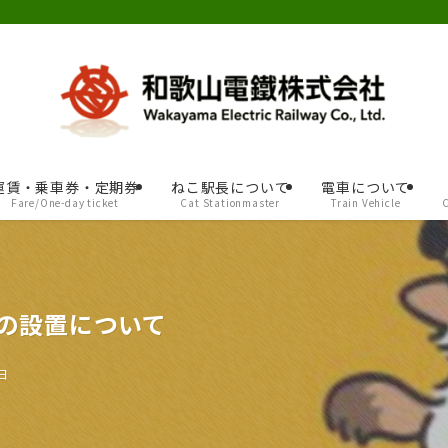
運賃・乗車券・定期券
ねこ駅長について
電車について
Fare/One-day ticket
Cat Stationmaster
Train Vehicle
箱の設置について
日