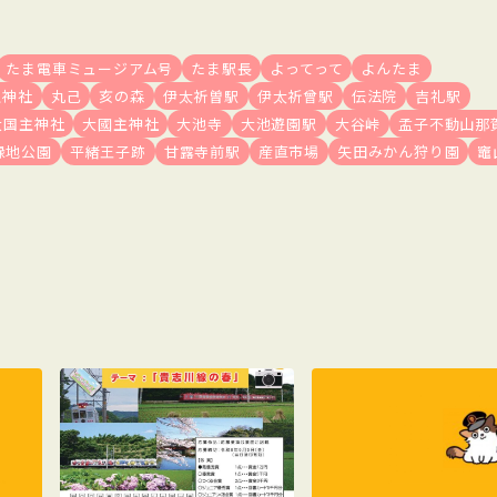
たま電車ミュージアム号
たま駅長
よってって
よんたま
生神社
丸己
亥の森
伊太祈曽駅
伊太祈曾駅
伝法院
吉礼駅
大国主神社
大國主神社
大池寺
大池遊園駅
大谷峠
孟子不動山那
緑地公園
平緒王子跡
甘露寺前駅
産直市場
矢田みかん狩り園
竈