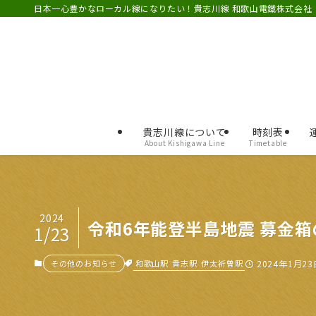
日本一心豊かなローカル線になりたい！貴志川線 和歌山電鐵株式会社
貴志川線について
時刻表
About Kishigawa Line
Timetable
2024
令和6年能登半島地震 募金
1/23
和歌山駅
貴志駅
伊太祈曽駅
その他のお知らせ
2024年1月23