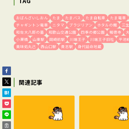
TAG
おばんざいしおん
たま
たまバス
たま自転車
たま電車
チャギントン電車
ニタマ
ブラジリアン
ホタルの館
三
和佐大八郎の墓
和歌山交通公園
四季の郷公園
報徳寺
小栗橋
山東駅
岡崎前駅
川端王子
川端王子旧社
平池
美味処丸己
西山口駅
貴志駅
身代延命地蔵
関連記事