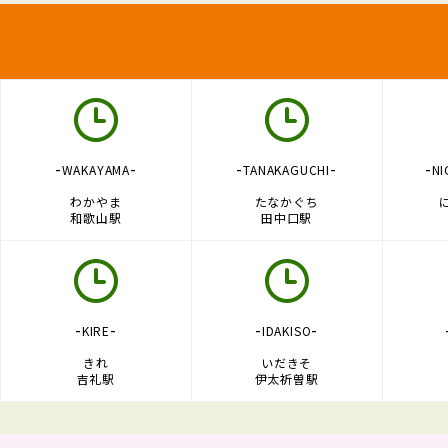
-
-
-
-
-
WAKAYAMA
TANAKAGUCHI
NI
わかやま
たなかぐち
和歌山駅
田中口駅
-
-
-
-
KIRE
IDAKISO
きれ
いだきそ
吉礼駅
伊太祈曽駅