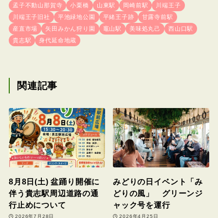
孟子不動山那賀寺
小栗橋
山東駅
岡崎前駅
川端王子
川端王子旧社
平池緑地公園
平緒王子跡
甘露寺前駅
産直市場
矢田みかん狩り園
竈山駅
美味処丸己
西山口駅
貴志駅
身代延命地蔵
関連記事
8月8日(土) 盆踊り開催に
みどりの日イベント「み
伴う貴志駅周辺道路の通
どりの風」 グリーンジ
行止めについて
ャック号を運行
2026年7月28日
2026年4月25日