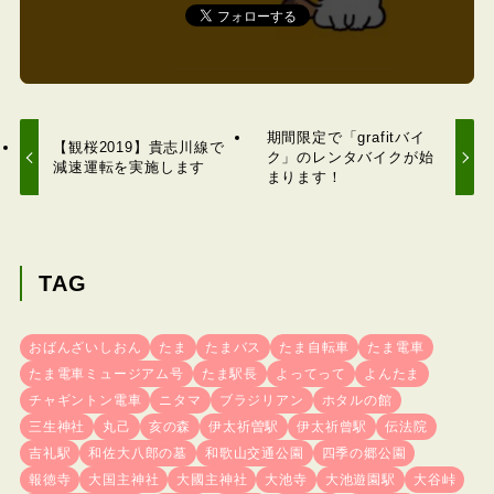
期間限定で「grafitバイ
【観桜2019】貴志川線で
ク」のレンタバイクが始
減速運転を実施します
まります！
TAG
おばんざいしおん
たま
たまバス
たま自転車
たま電車
たま電車ミュージアム号
たま駅長
よってって
よんたま
チャギントン電車
ニタマ
ブラジリアン
ホタルの館
三生神社
丸己
亥の森
伊太祈曽駅
伊太祈曾駅
伝法院
吉礼駅
和佐大八郎の墓
和歌山交通公園
四季の郷公園
報徳寺
大国主神社
大國主神社
大池寺
大池遊園駅
大谷峠