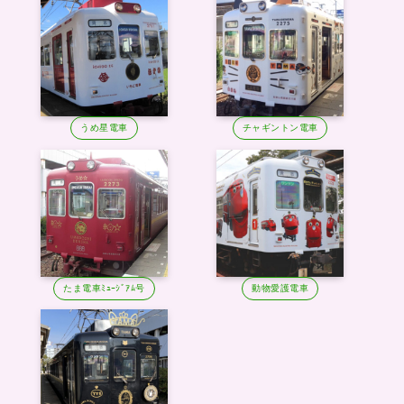
うめ星電車
チャギントン電車
たま電車ﾐｭｰｼﾞｱﾑ号
動物愛護電車