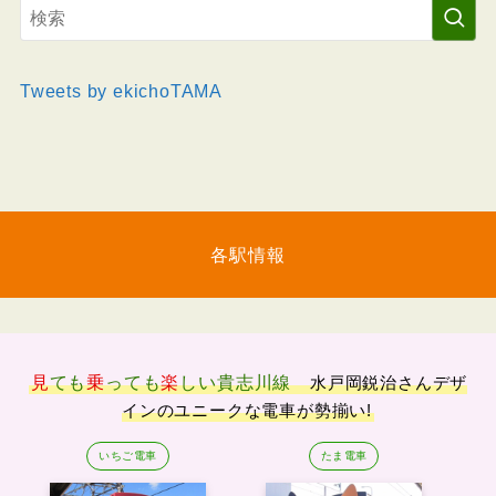
Tweets by ekichoTAMA
各駅情報
見
ても
乗
っても
楽
しい
貴志川線
水戸岡鋭治さんデザ
インのユニークな電車が勢揃い!
いちご電車
たま電車