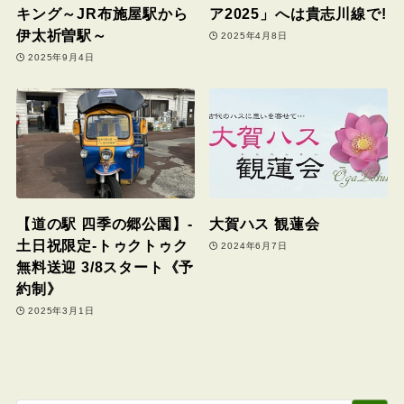
キング～JR布施屋駅から
ア2025」へは貴志川線で!
伊太祈曽駅～
2025年4月8日
2025年9月4日
【道の駅 四季の郷公園】-
大賀ハス 観蓮会
土日祝限定-トゥクトゥク
2024年6月7日
無料送迎 3/8スタート《予
約制》
2025年3月1日