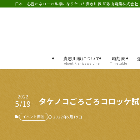
日本一心豊かなローカル線になりたい！貴志川線 和歌山電鐵株式会社
貴志川線について
時刻表
About Kishigawa Line
Timetable
2022
タケノコごろごろコロッケ試
5/19
イベント関連
2022年5月19日