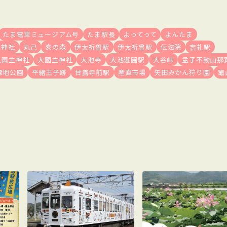
たま電車ミュージアム号
たま駅長
よってって
よんたま
生神社
丸己
亥の森
伊太祈曽駅
伊太祈曾駅
伝法院
吉礼駅
大国主神社
大國主神社
大池寺
大池遊園駅
大谷峠
孟子不動山那
緑地公園
平緒王子跡
甘露寺前駅
産直市場
矢田みかん狩り園
竈