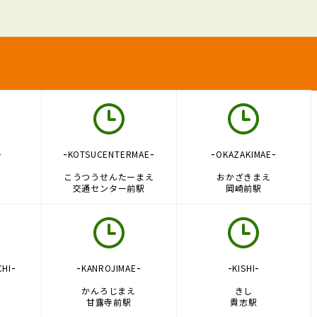
-
-
-
-
-
KOTSUCENTERMAE
OKAZAKIMAE
こうつうせんたーまえ
おかざきまえ
交通センター前駅
岡崎前駅
-
-
-
-
-
CHI
KANROJIMAE
KISHI
ち
かんろじまえ
きし
甘露寺前駅
貴志駅