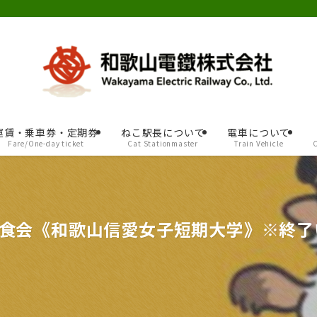
運賃・乗車券・定期券
ねこ駅長について
電車について
Fare/One-day ticket
Cat Stationmaster
Train Vehicle
食会《和歌山信愛女子短期大学》※終了