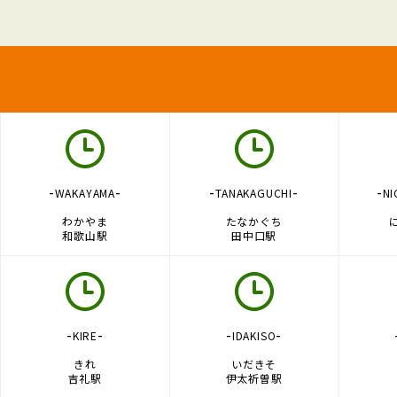
-
-
-
-
-
WAKAYAMA
TANAKAGUCHI
NI
わかやま
たなかぐち
和歌山駅
田中口駅
-
-
-
-
KIRE
IDAKISO
きれ
いだきそ
吉礼駅
伊太祈曽駅