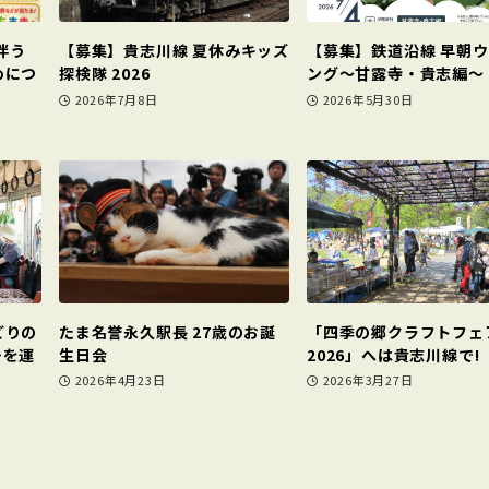
伴う
【募集】貴志川線 夏休みキッズ
【募集】鉄道沿線 早朝
めにつ
探検隊 2026
ング～甘露寺・貴志編～
2026年7月8日
2026年5月30日
どりの
たま名誉永久駅長 27歳のお誕
「四季の郷クラフトフェ
号を運
生日会
2026」へは貴志川線で!
2026年4月23日
2026年3月27日