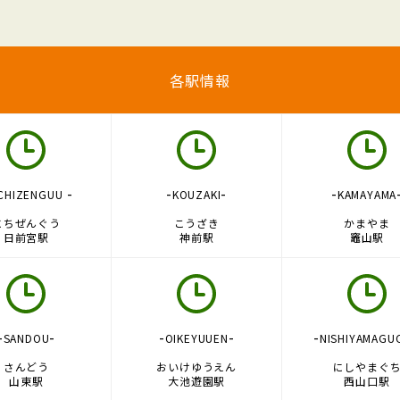
各駅情報
-
-
-
-
CHIZENGUU
KOUZAKI
KAMAYAMA
にちぜんぐう
こうざき
かまやま
日前宮駅
神前駅
竈山駅
-
-
-
-
-
SANDOU
OIKEYUUEN
NISHIYAMAGU
さんどう
おいけゆうえん
にしやまぐ
山東駅
大池遊園駅
西山口駅