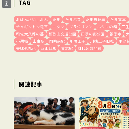
TAG
おばんざいしおん
たま
たまバス
たま自転車
たま電車
チャギントン電車
ニタマ
ブラジリアン
ホタルの館
三
和佐大八郎の墓
和歌山交通公園
四季の郷公園
報徳寺
小栗橋
山東駅
岡崎前駅
川端王子
川端王子旧社
平池
美味処丸己
西山口駅
貴志駅
身代延命地蔵
関連記事