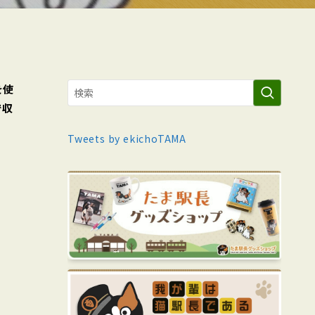
を使
で収
Tweets by ekichoTAMA