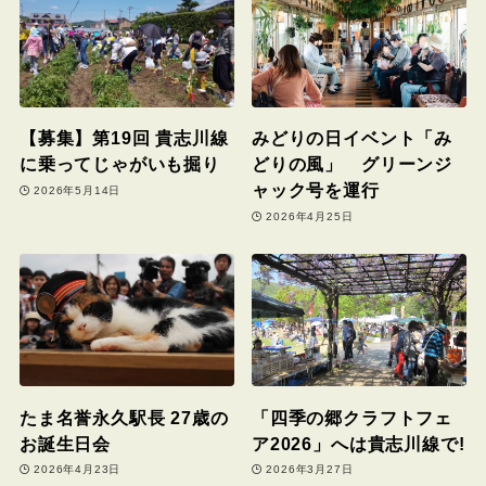
【募集】第19回 貴志川線
みどりの日イベント「み
に乗ってじゃがいも掘り
どりの風」 グリーンジ
ャック号を運行
2026年5月14日
2026年4月25日
たま名誉永久駅長 27歳の
「四季の郷クラフトフェ
お誕生日会
ア2026」へは貴志川線で!
2026年4月23日
2026年3月27日