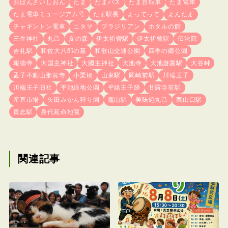
おばんざいしおん
たま
たまバス
たま自転車
たま電車
たま電車ミュージアム号
たま駅長
よってって
よんたま
チャギントン電車
ニタマ
ブラジリアン
ホタルの館
三生神社
丸己
亥の森
伊太祈曽駅
伊太祈曾駅
伝法院
吉礼駅
和佐大八郎の墓
和歌山交通公園
四季の郷公園
報徳寺
大国主神社
大國主神社
大池寺
大池遊園駅
大谷峠
孟子不動山那賀寺
小栗橋
山東駅
岡崎前駅
川端王子
川端王子旧社
平池緑地公園
平緒王子跡
甘露寺前駅
産直市場
矢田みかん狩り園
竈山駅
美味処丸己
西山口駅
貴志駅
身代延命地蔵
関連記事