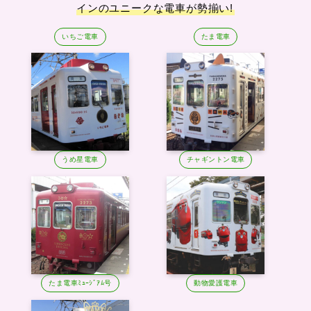
インのユニークな電車が勢揃い!
いちご電車
たま電車
うめ星電車
チャギントン電車
たま電車ﾐｭｰｼﾞｱﾑ号
動物愛護電車