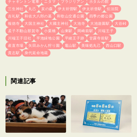
チャギントン電車
ニタマ
ブラジリアン
ホタルの館
三生神社
丸己
亥の森
伊太祈曽駅
伊太祈曾駅
伝法院
吉礼駅
和佐大八郎の墓
和歌山交通公園
四季の郷公園
報徳寺
大国主神社
大國主神社
大池寺
大池遊園駅
大谷峠
孟子不動山那賀寺
小栗橋
山東駅
岡崎前駅
川端王子
川端王子旧社
平池緑地公園
平緒王子跡
甘露寺前駅
産直市場
矢田みかん狩り園
竈山駅
美味処丸己
西山口駅
貴志駅
身代延命地蔵
関連記事