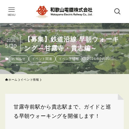
MENU
【募集】鉄道沿線 早朝ウォーキ
2026
5/30
ング～甘露寺・貴志編～
2026年5月30日
お知らせ
イベント関連
イベント情報
ホーム
イベント情報
甘露寺前駅から貴志駅まで、ガイドと巡
る早朝ウォーキングを開催します！