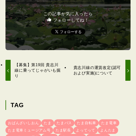
この記事が気に入ったら
フォローしてね！
【募集】第19回 貴志川
貴志川線の運賃改定(認可
線に乗ってじゃがいも掘
および実施)について
り
TAG
おばんざいしおん
たま
たまバス
たま自転車
たま電車
たま電車ミュージアム号
たま駅長
よってって
よんたま