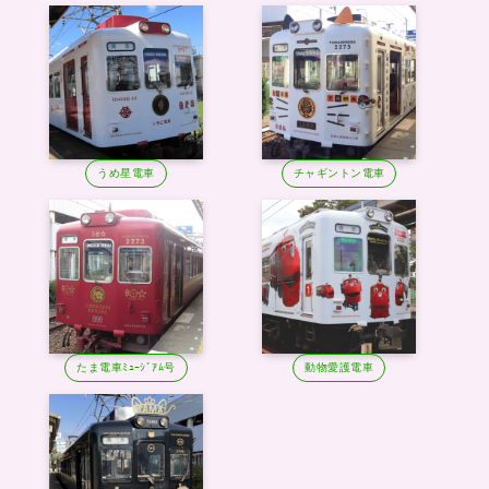
うめ星電車
チャギントン電車
たま電車ﾐｭｰｼﾞｱﾑ号
動物愛護電車