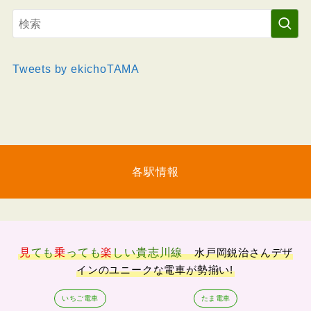
Tweets by ekichoTAMA
各駅情報
見
ても
乗
っても
楽
しい
貴志川線
水戸岡鋭治さんデザ
インのユニークな電車が勢揃い!
いちご電車
たま電車