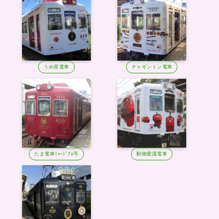
うめ星電車
チャギントン電車
たま電車ﾐｭｰｼﾞｱﾑ号
動物愛護電車