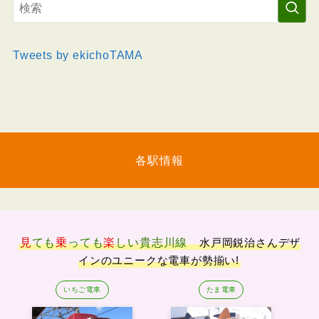
Tweets by ekichoTAMA
各駅情報
見
ても
乗
っても
楽
しい
貴志川線
水戸岡鋭治さんデザ
インのユニークな電車が勢揃い!
いちご電車
たま電車