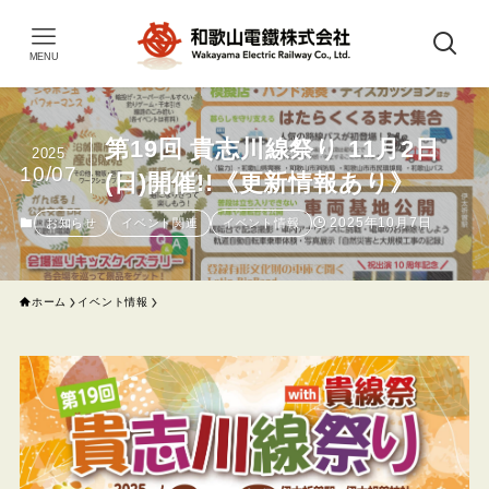
MENU
第19回 貴志川線祭り 11月2日
2025
10/07
(日)開催!!《更新情報あり》
2025年10月7日
お知らせ
イベント関連
イベント情報
ホーム
イベント情報