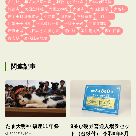
吉礼駅
和佐大八郎の墓
和歌山交通公園
四季の郷公園
報徳寺
大国主神社
大國主神社
大池寺
大池遊園駅
大谷峠
孟子不動山那賀寺
小栗橋
山東駅
岡崎前駅
川端王子
川端王子旧社
平池緑地公園
平緒王子跡
甘露寺前駅
産直市場
矢田みかん狩り園
竈山駅
美味処丸己
西山口駅
貴志駅
身代延命地蔵
関連記事
たま大明神 鎮座11年祭
8並び硬券普通入場券セッ
ト（台紙付） 令和8年8月
2026年8月6日