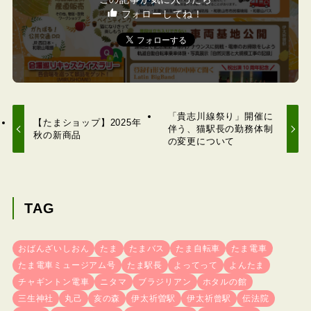
フォローしてね！
「貴志川線祭り」開催に
【たまショップ】2025年
伴う、猫駅長の勤務体制
秋の新商品
の変更について
TAG
おばんざいしおん
たま
たまバス
たま自転車
たま電車
たま電車ミュージアム号
たま駅長
よってって
よんたま
チャギントン電車
ニタマ
ブラジリアン
ホタルの館
三生神社
丸己
亥の森
伊太祈曽駅
伊太祈曾駅
伝法院