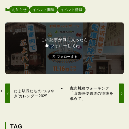
お知らせ
イベント関連
イベント情報
この記事が気に入ったら
フォローしてね！
貴志川線ウォーキング
たま駅長たちの'つぶや
「山東軽便鉄道の痕跡を
き'カレンダー2025
求めて」
TAG