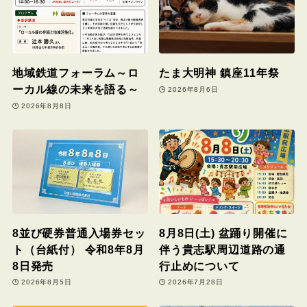
地域鉄道フォーラム～ロ
たま大明神 鎮座11年祭
ーカル線の未来を語る～
2026年8月6日
2026年8月8日
8並び硬券普通入場券セッ
8月8日(土) 盆踊り開催に
ト（台紙付） 令和8年8月
伴う貴志駅周辺道路の通
8日発売
行止めについて
2026年8月5日
2026年7月28日