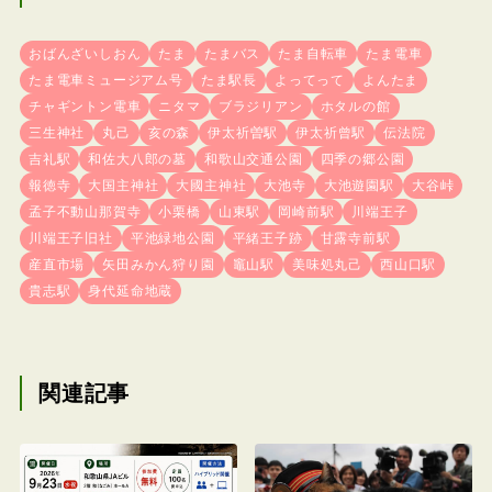
おばんざいしおん
たま
たまバス
たま自転車
たま電車
たま電車ミュージアム号
たま駅長
よってって
よんたま
チャギントン電車
ニタマ
ブラジリアン
ホタルの館
三生神社
丸己
亥の森
伊太祈曽駅
伊太祈曾駅
伝法院
吉礼駅
和佐大八郎の墓
和歌山交通公園
四季の郷公園
報徳寺
大国主神社
大國主神社
大池寺
大池遊園駅
大谷峠
孟子不動山那賀寺
小栗橋
山東駅
岡崎前駅
川端王子
川端王子旧社
平池緑地公園
平緒王子跡
甘露寺前駅
産直市場
矢田みかん狩り園
竈山駅
美味処丸己
西山口駅
貴志駅
身代延命地蔵
関連記事