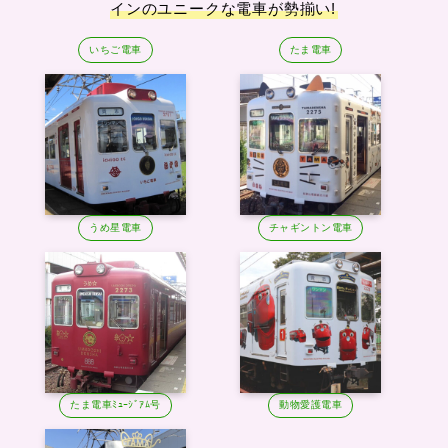
インのユニークな電車が勢揃い!
いちご電車
たま電車
うめ星電車
チャギントン電車
たま電車ﾐｭｰｼﾞｱﾑ号
動物愛護電車