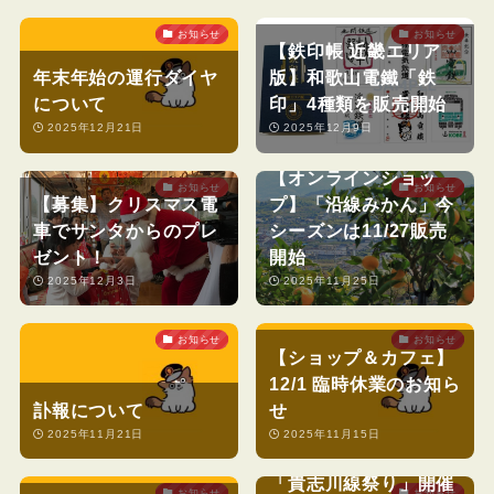
お知らせ
お知らせ
【鉄印帳 近畿エリア
年末年始の運行ダイヤ
版】和歌山電鐵「鉄
について
印」4種類を販売開始
2025年12月21日
2025年12月9日
【オンラインショッ
お知らせ
お知らせ
【募集】クリスマス電
プ】「沿線みかん」今
車でサンタからのプレ
シーズンは11/27販売
ゼント！
開始
2025年12月3日
2025年11月25日
お知らせ
お知らせ
【ショップ＆カフェ】
12/1 臨時休業のお知ら
訃報について
せ
2025年11月21日
2025年11月15日
「貴志川線祭り」開催
お知らせ
お知らせ