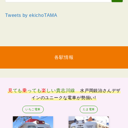
Tweets by ekichoTAMA
各駅情報
見
ても
乗
っても
楽
しい
貴志川線
水戸岡鋭治さんデザ
インのユニークな電車が勢揃い!
いちご電車
たま電車