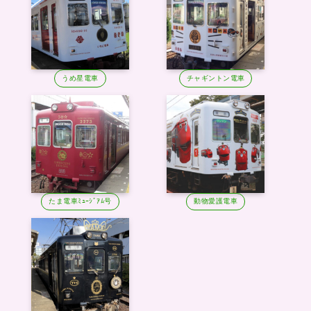
うめ星電車
チャギントン電車
たま電車ﾐｭｰｼﾞｱﾑ号
動物愛護電車