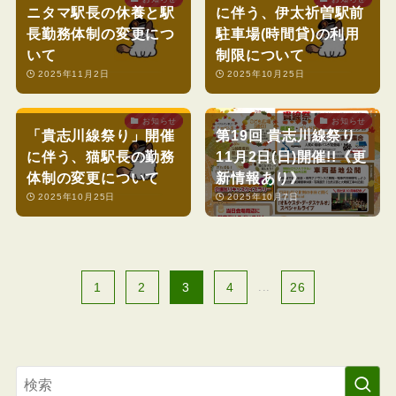
ニタマ駅長の休養と駅
に伴う、伊太祈曽駅前
長勤務体制の変更につ
駐車場(時間貸)の利用
いて
制限について
2025年11月2日
2025年10月25日
お知らせ
お知らせ
「貴志川線祭り」開催
第19回 貴志川線祭り
に伴う、猫駅長の勤務
11月2日(日)開催!!《更
体制の変更について
新情報あり》
2025年10月25日
2025年10月7日
1
2
3
4
...
26