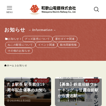
MENU
お知らせ
– Information –
お知らせ
グッズ販売について
運行ダイヤ関連
ねこの駅長について
イベント関連
観光関連情報
その他のお知らせ
ホーム
お知らせ
お知らせ
お知らせ
たま駅長 駅長就任19
【募集】鉄道沿線ウォ
周年記念催事のお知ら
ーキング ～甘露寺前駅
せ
から貴志駅～
2025年12月30日
2025年12月23日