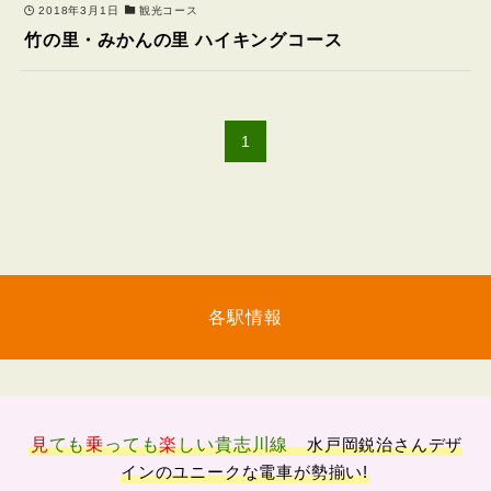
2018年3月1日
観光コース
竹の里・みかんの里 ハイキングコース
1
各駅情報
見
ても
乗
っても
楽
しい
貴志川線
水戸岡鋭治さんデザ
インのユニークな電車が勢揃い!