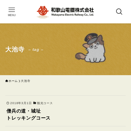
MENU
大池寺
– tag –
ホーム
大池寺
2018年3月1日
観光コース
僧兵の道・城址
トレッキングコース