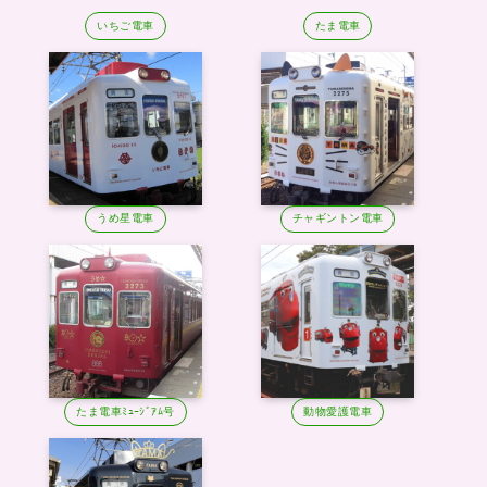
いちご電車
たま電車
うめ星電車
チャギントン電車
たま電車ﾐｭｰｼﾞｱﾑ号
動物愛護電車