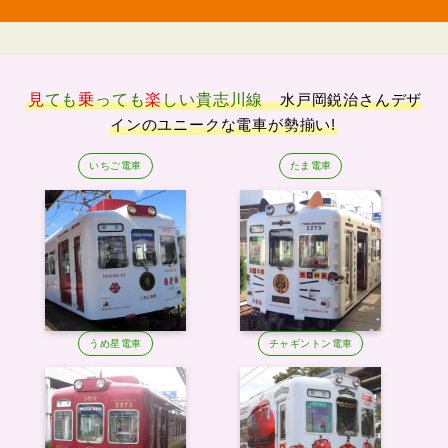
見
ても
乗
っても
楽
しい
貴志川線
水戸岡鋭治さんデザ
インのユニークな電車が勢揃い!
いちご電車
たま電車
うめ星電車
チャギントン電車