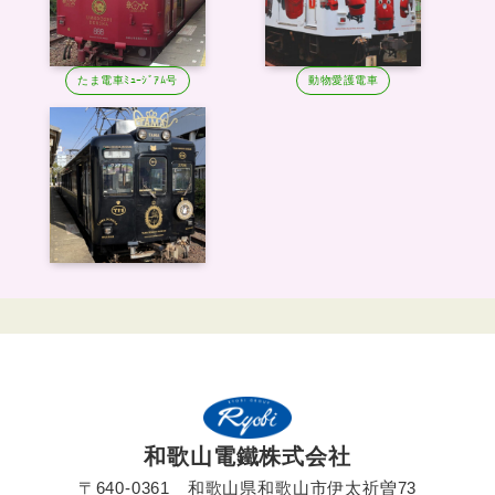
たま電車ﾐｭｰｼﾞｱﾑ号
動物愛護電車
和歌山電鐵株式会社
〒640-0361 和歌山県和歌山市伊太祈曽73