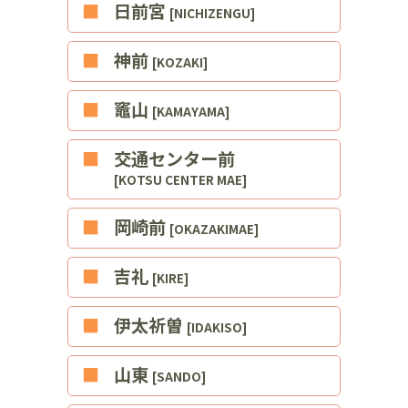
■日前宮
[NICHIZENGU]
■神前
[KOZAKI]
■竈山
[KAMAYAMA]
■交通センター前
[KOTSU CENTER MAE]
■岡崎前
[OKAZAKIMAE]
■吉礼
[KIRE]
■伊太祈曽
[IDAKISO]
■山東
[SANDO]