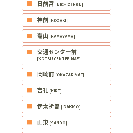
■日前宮
[NICHIZENGU]
■神前
[KOZAKI]
■竈山
[KAMAYAMA]
■交通センター前
[KOTSU CENTER MAE]
■岡崎前
[OKAZAKIMAE]
■吉礼
[KIRE]
■伊太祈曽
[IDAKISO]
■山東
[SANDO]