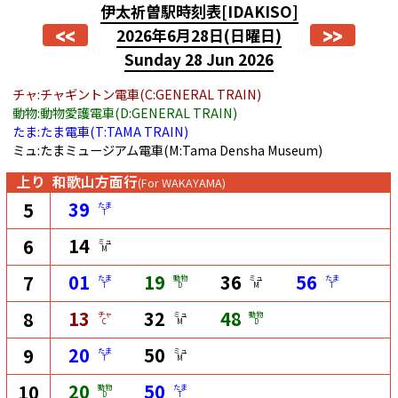
伊太祈曽駅時刻表
[IDAKISO]
<<
>>
2026年6月28日
(日曜日)
Sunday 28 Jun 2026
チャ:チャギントン電車(C:GENERAL TRAIN)
動物:動物愛護電車(D:GENERAL TRAIN)
たま:たま電車(T:TAMA TRAIN)
ミュ:たまミュージアム電車(M:Tama Densha Museum)
上り
和歌山方面行
(For WAKAYAMA)
39
5
たま
T
14
6
ミュ
M
01
19
36
56
7
たま
動物
ミュ
たま
T
D
M
T
13
32
48
8
チャ
ミュ
動物
C
M
D
20
50
9
たま
ミュ
T
M
20
50
10
動物
たま
D
T