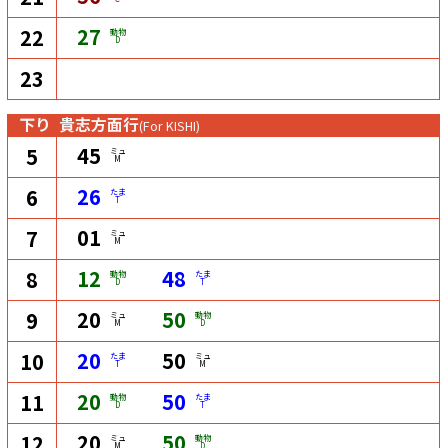
27
22
動物
D
23
下り
貴志方面行
(For KISHI)
45
5
ミュ
M
26
6
たま
T
01
7
ミュ
M
12
48
8
動物
たま
D
T
20
50
9
ミュ
動物
M
D
20
50
10
たま
ミュ
T
M
20
50
11
動物
たま
D
T
20
50
12
ミュ
動物
M
D