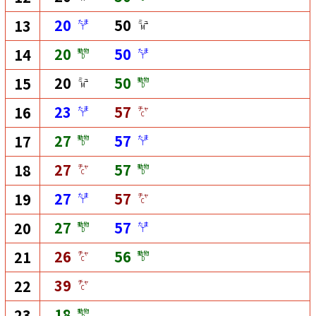
20
50
13
たま
ミュ
T
M
20
50
14
動物
たま
D
T
20
50
15
ミュ
動物
M
D
23
57
16
たま
チャ
T
C
27
57
17
動物
たま
D
T
27
57
18
チャ
動物
C
D
27
57
19
たま
チャ
T
C
27
57
20
動物
たま
D
T
26
56
21
チャ
動物
C
D
39
22
チャ
C
18
23
動物