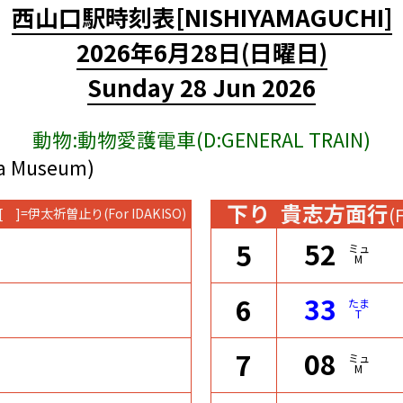
西山口駅時刻表
[NISHIYAMAGUCHI]
2026年6月28日
(日曜日)
Sunday 28 Jun 2026
動物:動物愛護電車(D:GENERAL TRAIN)
Museum)
下り
貴志方面行
(
[ ]=伊太祈曽止り
(For IDAKISO)
52
5
ミュ
M
33
6
たま
T
08
7
ミュ
M