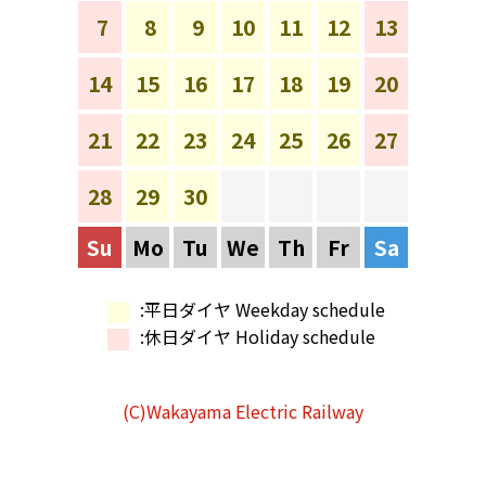
7
8
9
10
11
12
13
14
15
16
17
18
19
20
21
22
23
24
25
26
27
28
29
30
Su
Mo
Tu
We
Th
Fr
Sa
:平日ダイヤ Weekday schedule
:休日ダイヤ Holiday schedule
(C)Wakayama Electric Railway