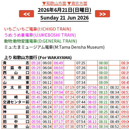
▼和歌山方面
▼貴志方面
2026年6月21日
(日曜日)
<<
>>
Sunday 21 Jun 2026
いちご:いちご電車(I:ICHIGO TRAIN)
うめ:うめ星電車(U:UMEBOSHI TRAIN)
動物:動物愛護電車(D:GENERAL TRAIN)
ミュ:たまミュージアム電車(M:Tama Densha Museum)
上り
和歌山方面行
(For WAKAYAMA)
貴志
05:28
06:03
06:49
07:25
08:00
08:3
甘露寺前
05:29
06:04
06:50
07:26
08:01
08:3
西山口
05:31
06:06
06:52
07:28
08:03
08:3
大池遊園
05:33
06:08
06:54
07:30
08:05
08:4
山東
05:37
06:12
06:58
07:34
08:09
08:4
伊太祈曽
05:39
06:14
07:01
07:19
07:36
07:56
08:13
08:32
08:4
吉礼
05:42
06:17
07:04
07:21
07:39
07:58
08:15
08:34
08:5
岡崎前
05:45
06:20
07:06
07:24
07:43
08:02
08:20
08:38
08:5
交通センター前
05:47
06:22
07:08
07:26
07:44
08:03
08:21
08:39
08:5
竈山
05:49
06:24
07:10
07:28
07:46
08:05
08:23
08:41
08:5
神前
05:51
06:26
07:12
07:30
07:48
08:07
08:25
08:43
09:0
日前宮
05:54
06:29
07:15
07:34
07:53
08:12
08:30
08:47
09:0
田中口
05:56
06:31
07:17
07:35
07:54
08:13
08:31
08:49
09:0
和歌山
05:58
06:34
07:20
07:38
07:57
08:16
08:34
08:52
09:0