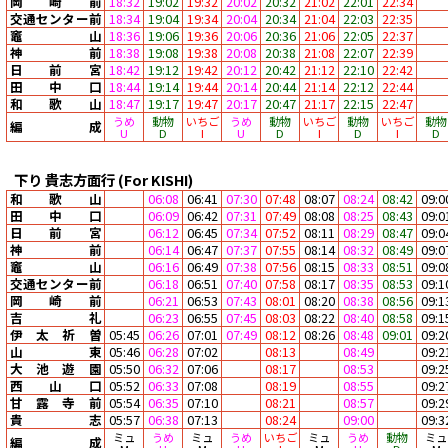
岡崎前
18:32
19:02
19:32
20:02
20:32
21:02
22:01
22:34
交通センター前
18:34
19:04
19:34
20:04
20:34
21:04
22:03
22:35
竈山
18:36
19:06
19:36
20:06
20:36
21:06
22:05
22:37
神前
18:38
19:08
19:38
20:08
20:38
21:08
22:07
22:39
日前宮
18:42
19:12
19:42
20:12
20:42
21:12
22:10
22:42
田中口
18:44
19:14
19:44
20:14
20:44
21:14
22:12
22:44
和歌山
18:47
19:17
19:47
20:17
20:47
21:17
22:15
22:47
うめ
動物
いちご
うめ
動物
いちご
動物
いちご
動物
編成
U
D
I
U
D
I
D
I
D
下り
貴志方面行
(For KISHI)
和歌山
06:08
06:41
07:30
07:48
08:07
08:24
08:42
09:0
田中口
06:09
06:42
07:31
07:49
08:08
08:25
08:43
09:0
日前宮
06:12
06:45
07:34
07:52
08:11
08:29
08:47
09:0
神前
06:14
06:47
07:37
07:55
08:14
08:32
08:49
09:0
竈山
06:16
06:49
07:38
07:56
08:15
08:33
08:51
09:0
交通センター前
06:18
06:51
07:40
07:58
08:17
08:35
08:53
09:1
岡崎前
06:21
06:53
07:43
08:01
08:20
08:38
08:56
09:1
吉礼
06:23
06:55
07:45
08:03
08:22
08:40
08:58
09:1
伊太祈曽
05:45
06:26
07:01
07:49
08:12
08:26
08:48
09:01
09:2
山東
05:46
06:28
07:02
08:13
08:49
09:2
大池遊園
05:50
06:32
07:06
08:17
08:53
09:2
西山口
05:52
06:33
07:08
08:19
08:55
09:2
甘露寺前
05:54
06:35
07:10
08:21
08:57
09:2
貴志
05:57
06:38
07:13
08:24
09:00
09:3
ミュ
うめ
ミュ
うめ
いちご
ミュ
うめ
動物
ミュ
編成