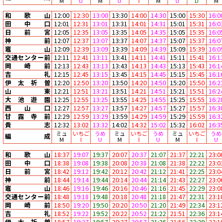
M
U
M
U
I
M
U
D
M
和歌山
12:00
12:30
13:00
13:30
14:00
14:30
15:00
15:30
16:0
田中口
12:01
12:31
13:01
13:31
14:01
14:31
15:01
15:31
16:0
日前宮
12:05
12:35
13:05
13:35
14:05
14:35
15:05
15:35
16:0
神前
12:07
12:37
13:07
13:37
14:07
14:37
15:07
15:37
16:0
竈山
12:09
12:39
13:09
13:39
14:09
14:39
15:09
15:39
16:0
交通センター前
12:11
12:41
13:11
13:41
14:11
14:41
15:11
15:41
16:1
岡崎前
12:13
12:43
13:13
13:43
14:13
14:43
15:13
15:43
16:1
吉礼
12:15
12:45
13:15
13:45
14:15
14:45
15:15
15:45
16:1
伊太祈曽
12:20
12:50
13:20
13:50
14:20
14:50
15:20
15:50
16:2
山東
12:21
12:51
13:21
13:51
14:21
14:51
15:21
15:51
16:2
大池遊園
12:25
12:55
13:25
13:55
14:25
14:55
15:25
15:55
16:2
西山口
12:27
12:57
13:27
13:57
14:27
14:57
15:27
15:57
16:3
甘露寺前
12:29
12:59
13:29
13:59
14:29
14:59
15:29
15:59
16:3
貴志
12:32
13:02
13:32
14:02
14:32
15:02
15:32
16:02
16:3
ミュ
いちご
うめ
ミュ
いちご
うめ
ミュ
いちご
うめ
編成
M
I
U
M
I
U
M
I
U
和歌山
18:37
19:07
19:37
20:07
20:37
21:07
21:37
22:21
23:0
田中口
18:38
19:08
19:38
20:08
20:38
21:08
21:38
22:22
23:0
日前宮
18:42
19:12
19:42
20:12
20:42
21:12
21:41
22:25
23:0
神前
18:44
19:14
19:44
20:14
20:44
21:14
21:43
22:27
23:0
竈山
18:46
19:16
19:46
20:16
20:46
21:16
21:45
22:29
23:0
交通センター前
18:48
19:18
19:48
20:18
20:48
21:18
21:47
22:31
23:1
岡崎前
18:50
19:20
19:50
20:20
20:50
21:20
21:49
22:34
23:1
吉礼
18:52
19:22
19:52
20:22
20:52
21:22
21:51
22:36
23:1
伊太祈曽
18:57
19:27
19:57
20:27
20:57
21:26
21:56
22:39
23:1