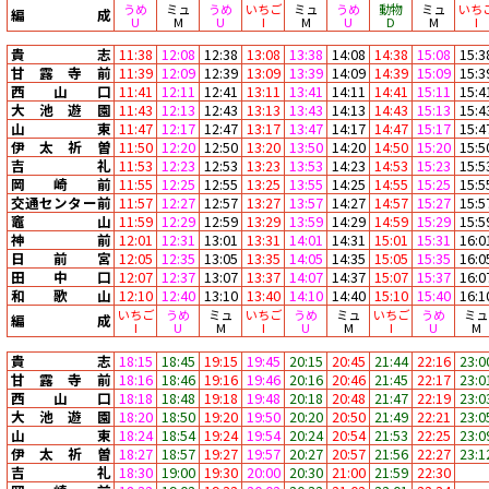
うめ
ミュ
うめ
いちご
ミュ
うめ
動物
ミュ
いち
編成
U
M
U
I
M
U
D
M
I
貴志
11:38
12:08
12:38
13:08
13:38
14:08
14:38
15:08
15:3
甘露寺前
11:39
12:09
12:39
13:09
13:39
14:09
14:39
15:09
15:3
西山口
11:41
12:11
12:41
13:11
13:41
14:11
14:41
15:11
15:4
大池遊園
11:43
12:13
12:43
13:13
13:43
14:13
14:43
15:13
15:4
山東
11:47
12:17
12:47
13:17
13:47
14:17
14:47
15:17
15:4
伊太祈曽
11:50
12:20
12:50
13:20
13:50
14:20
14:50
15:20
15:5
吉礼
11:53
12:23
12:53
13:23
13:53
14:23
14:53
15:23
15:5
岡崎前
11:55
12:25
12:55
13:25
13:55
14:25
14:55
15:25
15:5
交通センター前
11:57
12:27
12:57
13:27
13:57
14:27
14:57
15:27
15:5
竈山
11:59
12:29
12:59
13:29
13:59
14:29
14:59
15:29
15:5
神前
12:01
12:31
13:01
13:31
14:01
14:31
15:01
15:31
16:0
日前宮
12:05
12:35
13:05
13:35
14:05
14:35
15:05
15:35
16:0
田中口
12:07
12:37
13:07
13:37
14:07
14:37
15:07
15:37
16:0
和歌山
12:10
12:40
13:10
13:40
14:10
14:40
15:10
15:40
16:1
いちご
うめ
ミュ
いちご
うめ
ミュ
いちご
うめ
ミュ
編成
I
U
M
I
U
M
I
U
M
貴志
18:15
18:45
19:15
19:45
20:15
20:45
21:44
22:16
23:0
甘露寺前
18:16
18:46
19:16
19:46
20:16
20:46
21:45
22:17
23:0
西山口
18:18
18:48
19:18
19:48
20:18
20:48
21:47
22:19
23:0
大池遊園
18:20
18:50
19:20
19:50
20:20
20:50
21:49
22:21
23:0
山東
18:24
18:54
19:24
19:54
20:24
20:54
21:53
22:25
23:0
伊太祈曽
18:27
18:57
19:27
19:57
20:27
20:57
21:56
22:27
23:1
吉礼
18:30
19:00
19:30
20:00
20:30
21:00
21:59
22:30