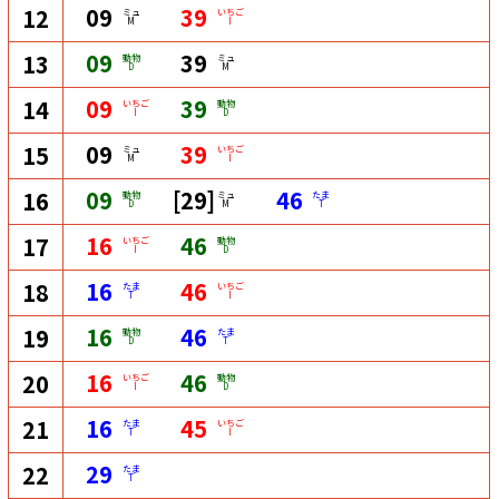
09
39
12
ミュ
いちご
M
I
09
39
13
動物
ミュ
D
M
09
39
14
いちご
動物
I
D
09
39
15
ミュ
いちご
M
I
09
[29]
46
16
動物
ミュ
たま
D
M
T
16
46
17
いちご
動物
I
D
16
46
18
たま
いちご
T
I
16
46
19
動物
たま
D
T
16
46
20
いちご
動物
I
D
16
45
21
たま
いちご
T
I
29
22
たま
T