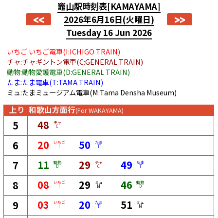
竈山駅時刻表
[KAMAYAMA]
<<
>>
2026年6月16日
(火曜日)
Tuesday 16 Jun 2026
いちご:いちご電車(I:ICHIGO TRAIN)
チャ:チャギントン電車(C:GENERAL TRAIN)
動物:動物愛護電車(D:GENERAL TRAIN)
たま:たま電車(T:TAMA TRAIN)
ミュ:たまミュージアム電車(M:Tama Densha Museum)
上り
和歌山方面行
(For WAKAYAMA)
48
5
チャ
C
20
50
6
いちご
たま
I
T
11
29
49
7
動物
チャ
たま
D
C
T
08
29
46
8
いちご
ミュ
動物
I
M
D
03
20
51
9
いちご
たま
ミュ
I
T
M