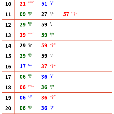
21
51
10
いちご
たま
I
T
09
27
57
11
動物
ミュ
いちご
D
M
I
29
59
12
動物
ミュ
D
M
29
59
13
いちご
動物
I
D
29
59
14
ミュ
いちご
M
I
29
59
15
動物
ミュ
D
M
17
37
16
たま
いちご
T
I
06
36
17
動物
たま
D
T
06
36
18
いちご
動物
I
D
06
36
19
たま
いちご
T
I
06
36
20
動物
たま
D
T