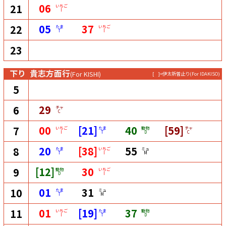
06
21
いちご
I
05
37
22
たま
いちご
T
I
23
下り
貴志方面行
(For KISHI)
[ ]=伊太祈曽止り
(For IDAKISO)
5
29
6
チャ
C
00
[21]
40
[59]
7
いちご
たま
動物
チャ
I
T
D
C
20
[38]
55
8
たま
いちご
ミュ
T
I
M
[12]
30
9
動物
いちご
D
I
01
31
10
たま
ミュ
T
M
01
[19]
37
11
いちご
たま
動物
I
T
D