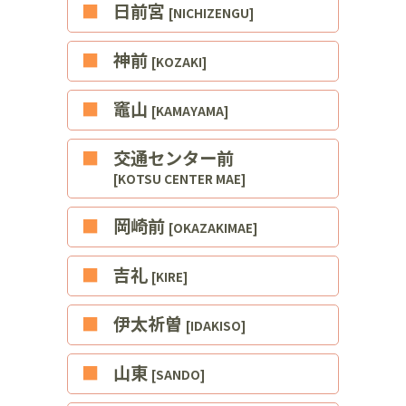
■日前宮
[NICHIZENGU]
■神前
[KOZAKI]
■竈山
[KAMAYAMA]
■交通センター前
[KOTSU CENTER MAE]
■岡崎前
[OKAZAKIMAE]
■吉礼
[KIRE]
■伊太祈曽
[IDAKISO]
■山東
[SANDO]