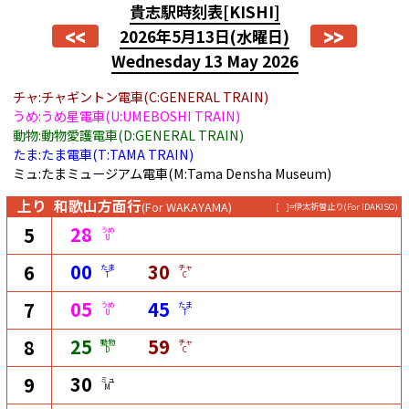
貴志駅時刻表
[KISHI]
<<
>>
2026年5月13日
(水曜日)
Wednesday 13 May 2026
チャ:チャギントン電車(C:GENERAL TRAIN)
うめ:うめ星電車(U:UMEBOSHI TRAIN)
動物:動物愛護電車(D:GENERAL TRAIN)
たま:たま電車(T:TAMA TRAIN)
ミュ:たまミュージアム電車(M:Tama Densha Museum)
上り
和歌山方面行
(For WAKAYAMA)
[ ]=伊太祈曽止り
(For IDAKISO)
28
5
うめ
U
00
30
6
たま
チャ
T
C
05
45
7
うめ
たま
U
T
25
59
8
動物
チャ
D
C
30
9
ミュ
M