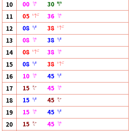
00
30
10
うめ
動物
U
D
05
36
11
いちご
うめ
I
U
08
38
12
たま
いちご
T
I
08
38
13
うめ
たま
U
T
08
38
14
いちご
うめ
I
U
08
38
15
たま
いちご
T
I
10
45
16
うめ
たま
U
T
15
45
17
チャ
うめ
C
U
15
45
18
たま
チャ
T
C
15
45
19
うめ
たま
U
T
15
45
20
チャ
うめ
C
U