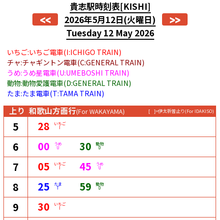
貴志駅時刻表
[KISHI]
<<
>>
2026年5月12日
(火曜日)
Tuesday 12 May 2026
いちご:いちご電車(I:ICHIGO TRAIN)
チャ:チャギントン電車(C:GENERAL TRAIN)
うめ:うめ星電車(U:UMEBOSHI TRAIN)
動物:動物愛護電車(D:GENERAL TRAIN)
たま:たま電車(T:TAMA TRAIN)
上り
和歌山方面行
(For WAKAYAMA)
[ ]=伊太祈曽止り
(For IDAKISO)
28
5
いちご
I
00
30
6
うめ
動物
U
D
05
45
7
いちご
うめ
I
U
25
59
8
たま
動物
T
D
30
9
いちご
I