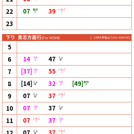
07
39
22
動物
いちご
D
I
23
下り
貴志方面行
(For KISHI)
[ ]=伊太祈曽止り
(For IDAKISO)
5
14
47
6
うめ
ミュ
U
M
[37]
55
7
うめ
いちご
U
I
[14]
32
[49]
8
ミュ
うめ
動物
M
U
D
07
37
9
ミュ
いちご
M
I
07
37
10
うめ
ミュ
U
M
07
37
11
いちご
うめ
I
U
07
37
12
ミュ
いちご
M
I