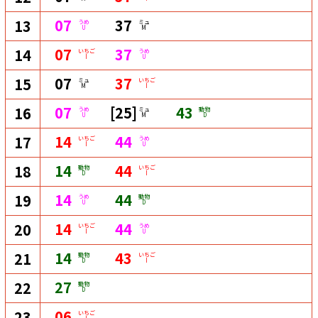
07
37
13
うめ
ミュ
U
M
07
37
14
いちご
うめ
I
U
07
37
15
ミュ
いちご
M
I
07
[25]
43
16
うめ
ミュ
動物
U
M
D
14
44
17
いちご
うめ
I
U
14
44
18
動物
いちご
D
I
14
44
19
うめ
動物
U
D
14
44
20
いちご
うめ
I
U
14
43
21
動物
いちご
D
I
27
22
動物
D
06
23
いちご