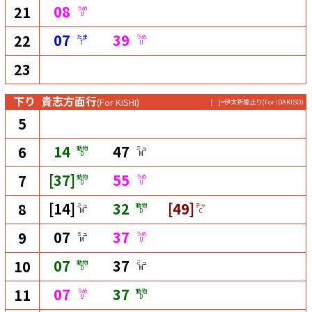
08
21
うめ
U
07
39
22
たま
うめ
T
U
23
下り
貴志方面行
(For KISHI)
[ ]=伊太祈曽止り
(For IDAKISO)
5
14
47
6
動物
ミュ
D
M
[37]
55
7
動物
うめ
D
U
[14]
32
[49]
8
ミュ
動物
チャ
M
D
C
07
37
9
ミュ
うめ
M
U
07
37
10
動物
ミュ
D
M
07
37
11
うめ
動物
U
D