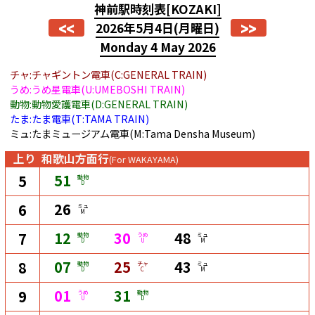
神前駅時刻表
[KOZAKI]
<<
>>
2026年5月4日
(月曜日)
Monday 4 May 2026
チャ:チャギントン電車(C:GENERAL TRAIN)
うめ:うめ星電車(U:UMEBOSHI TRAIN)
動物:動物愛護電車(D:GENERAL TRAIN)
たま:たま電車(T:TAMA TRAIN)
ミュ:たまミュージアム電車(M:Tama Densha Museum)
上り
和歌山方面行
(For WAKAYAMA)
51
5
動物
D
26
6
ミュ
M
12
30
48
7
動物
うめ
ミュ
D
U
M
07
25
43
8
動物
チャ
ミュ
D
C
M
01
31
9
うめ
動物
U
D