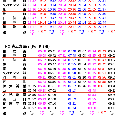
岡崎前
18:32
19:02
19:32
20:02
20:32
21:02
22:01
22:34
交通センター前
18:34
19:04
19:34
20:04
20:34
21:04
22:03
22:35
竈山
18:36
19:06
19:36
20:06
20:36
21:06
22:05
22:37
神前
18:38
19:08
19:38
20:08
20:38
21:08
22:07
22:39
日前宮
18:42
19:12
19:42
20:12
20:42
21:12
22:10
22:42
田中口
18:44
19:14
19:44
20:14
20:44
21:14
22:12
22:44
和歌山
18:47
19:17
19:47
20:17
20:47
21:17
22:15
22:47
うめ
いちご
たま
うめ
いちご
たま
いちご
たま
いち
編成
U
I
T
U
I
T
I
T
I
下り
貴志方面行
(For KISHI)
和歌山
06:08
06:41
07:30
07:48
08:07
08:24
08:42
09:0
田中口
06:09
06:42
07:31
07:49
08:08
08:25
08:43
09:0
日前宮
06:12
06:45
07:34
07:52
08:11
08:29
08:47
09:0
神前
06:14
06:47
07:37
07:55
08:14
08:32
08:49
09:0
竈山
06:16
06:49
07:38
07:56
08:15
08:33
08:51
09:0
交通センター前
06:18
06:51
07:40
07:58
08:17
08:35
08:53
09:1
岡崎前
06:21
06:53
07:43
08:01
08:20
08:38
08:56
09:1
吉礼
06:23
06:55
07:45
08:03
08:22
08:40
08:58
09:1
伊太祈曽
05:45
06:26
07:01
07:49
08:12
08:26
08:48
09:01
09:2
山東
05:46
06:28
07:02
08:13
08:49
09:2
大池遊園
05:50
06:32
07:06
08:17
08:53
09:2
西山口
05:52
06:33
07:08
08:19
08:55
09:2
甘露寺前
05:54
06:35
07:10
08:21
08:57
09:2
貴志
05:57
06:38
07:13
08:24
09:00
09:3
ミュ
うめ
ミュ
うめ
たま
ミュ
うめ
いちご
ミュ
編成