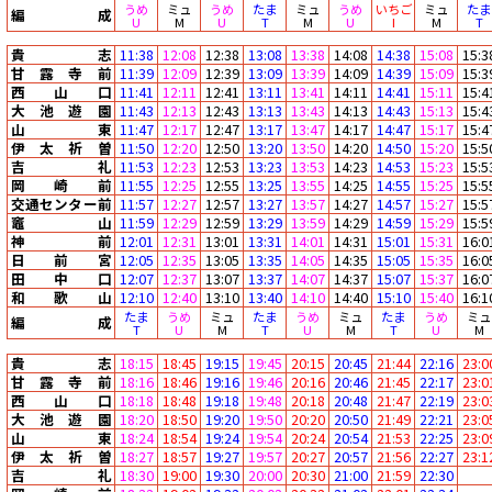
うめ
ミュ
うめ
たま
ミュ
うめ
いちご
ミュ
たま
編成
U
M
U
T
M
U
I
M
T
貴志
11:38
12:08
12:38
13:08
13:38
14:08
14:38
15:08
15:3
甘露寺前
11:39
12:09
12:39
13:09
13:39
14:09
14:39
15:09
15:3
西山口
11:41
12:11
12:41
13:11
13:41
14:11
14:41
15:11
15:4
大池遊園
11:43
12:13
12:43
13:13
13:43
14:13
14:43
15:13
15:4
山東
11:47
12:17
12:47
13:17
13:47
14:17
14:47
15:17
15:4
伊太祈曽
11:50
12:20
12:50
13:20
13:50
14:20
14:50
15:20
15:5
吉礼
11:53
12:23
12:53
13:23
13:53
14:23
14:53
15:23
15:5
岡崎前
11:55
12:25
12:55
13:25
13:55
14:25
14:55
15:25
15:5
交通センター前
11:57
12:27
12:57
13:27
13:57
14:27
14:57
15:27
15:5
竈山
11:59
12:29
12:59
13:29
13:59
14:29
14:59
15:29
15:5
神前
12:01
12:31
13:01
13:31
14:01
14:31
15:01
15:31
16:0
日前宮
12:05
12:35
13:05
13:35
14:05
14:35
15:05
15:35
16:0
田中口
12:07
12:37
13:07
13:37
14:07
14:37
15:07
15:37
16:0
和歌山
12:10
12:40
13:10
13:40
14:10
14:40
15:10
15:40
16:1
たま
うめ
ミュ
たま
うめ
ミュ
たま
うめ
ミュ
編成
T
U
M
T
U
M
T
U
M
貴志
18:15
18:45
19:15
19:45
20:15
20:45
21:44
22:16
23:0
甘露寺前
18:16
18:46
19:16
19:46
20:16
20:46
21:45
22:17
23:0
西山口
18:18
18:48
19:18
19:48
20:18
20:48
21:47
22:19
23:0
大池遊園
18:20
18:50
19:20
19:50
20:20
20:50
21:49
22:21
23:0
山東
18:24
18:54
19:24
19:54
20:24
20:54
21:53
22:25
23:0
伊太祈曽
18:27
18:57
19:27
19:57
20:27
20:57
21:56
22:27
23:1
吉礼
18:30
19:00
19:30
20:00
20:30
21:00
21:59
22:30