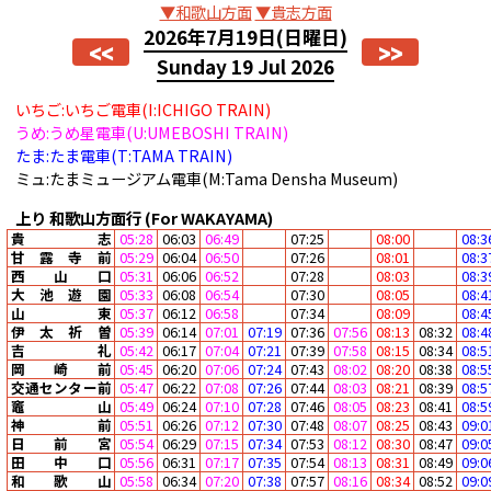
▼和歌山方面
▼貴志方面
2026年7月19日
(日曜日)
<<
>>
Sunday 19 Jul 2026
いちご:いちご電車(I:ICHIGO TRAIN)
うめ:うめ星電車(U:UMEBOSHI TRAIN)
たま:たま電車(T:TAMA TRAIN)
ミュ:たまミュージアム電車(M:Tama Densha Museum)
上り
和歌山方面行
(For WAKAYAMA)
貴志
05:28
06:03
06:49
07:25
08:00
08:3
甘露寺前
05:29
06:04
06:50
07:26
08:01
08:3
西山口
05:31
06:06
06:52
07:28
08:03
08:3
大池遊園
05:33
06:08
06:54
07:30
08:05
08:4
山東
05:37
06:12
06:58
07:34
08:09
08:4
伊太祈曽
05:39
06:14
07:01
07:19
07:36
07:56
08:13
08:32
08:4
吉礼
05:42
06:17
07:04
07:21
07:39
07:58
08:15
08:34
08:5
岡崎前
05:45
06:20
07:06
07:24
07:43
08:02
08:20
08:38
08:5
交通センター前
05:47
06:22
07:08
07:26
07:44
08:03
08:21
08:39
08:5
竈山
05:49
06:24
07:10
07:28
07:46
08:05
08:23
08:41
08:5
神前
05:51
06:26
07:12
07:30
07:48
08:07
08:25
08:43
09:0
日前宮
05:54
06:29
07:15
07:34
07:53
08:12
08:30
08:47
09:0
田中口
05:56
06:31
07:17
07:35
07:54
08:13
08:31
08:49
09:0
和歌山
05:58
06:34
07:20
07:38
07:57
08:16
08:34
08:52
09:0