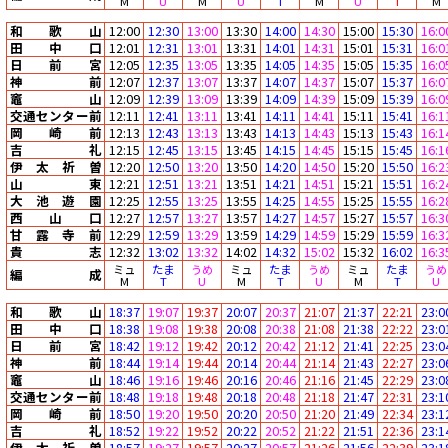
M
U
M
U
T
M
U
I
M
和歌山
12:00
12:30
13:00
13:30
14:00
14:30
15:00
15:30
16:0
田中口
12:01
12:31
13:01
13:31
14:01
14:31
15:01
15:31
16:0
日前宮
12:05
12:35
13:05
13:35
14:05
14:35
15:05
15:35
16:0
神前
12:07
12:37
13:07
13:37
14:07
14:37
15:07
15:37
16:0
竈山
12:09
12:39
13:09
13:39
14:09
14:39
15:09
15:39
16:0
交通センター前
12:11
12:41
13:11
13:41
14:11
14:41
15:11
15:41
16:1
岡崎前
12:13
12:43
13:13
13:43
14:13
14:43
15:13
15:43
16:1
吉礼
12:15
12:45
13:15
13:45
14:15
14:45
15:15
15:45
16:1
伊太祈曽
12:20
12:50
13:20
13:50
14:20
14:50
15:20
15:50
16:2
山東
12:21
12:51
13:21
13:51
14:21
14:51
15:21
15:51
16:2
大池遊園
12:25
12:55
13:25
13:55
14:25
14:55
15:25
15:55
16:2
西山口
12:27
12:57
13:27
13:57
14:27
14:57
15:27
15:57
16:3
甘露寺前
12:29
12:59
13:29
13:59
14:29
14:59
15:29
15:59
16:3
貴志
12:32
13:02
13:32
14:02
14:32
15:02
15:32
16:02
16:3
ミュ
たま
うめ
ミュ
たま
うめ
ミュ
たま
うめ
編成
M
T
U
M
T
U
M
T
U
和歌山
18:37
19:07
19:37
20:07
20:37
21:07
21:37
22:21
23:0
田中口
18:38
19:08
19:38
20:08
20:38
21:08
21:38
22:22
23:0
日前宮
18:42
19:12
19:42
20:12
20:42
21:12
21:41
22:25
23:0
神前
18:44
19:14
19:44
20:14
20:44
21:14
21:43
22:27
23:0
竈山
18:46
19:16
19:46
20:16
20:46
21:16
21:45
22:29
23:0
交通センター前
18:48
19:18
19:48
20:18
20:48
21:18
21:47
22:31
23:1
岡崎前
18:50
19:20
19:50
20:20
20:50
21:20
21:49
22:34
23:1
吉礼
18:52
19:22
19:52
20:22
20:52
21:22
21:51
22:36
23:1
伊太祈曽
18:57
19:27
19:57
20:27
20:57
21:26
21:56
22:39
23:1