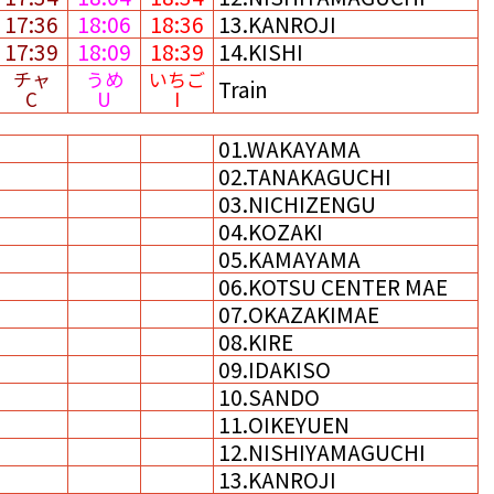
17:36
18:06
18:36
13.KANROJI
17:39
18:09
18:39
14.KISHI
チャ
うめ
いちご
Train
C
U
I
01.WAKAYAMA
02.TANAKAGUCHI
03.NICHIZENGU
04.KOZAKI
05.KAMAYAMA
06.KOTSU CENTER MAE
07.OKAZAKIMAE
08.KIRE
09.IDAKISO
10.SANDO
11.OIKEYUEN
12.NISHIYAMAGUCHI
13.KANROJI