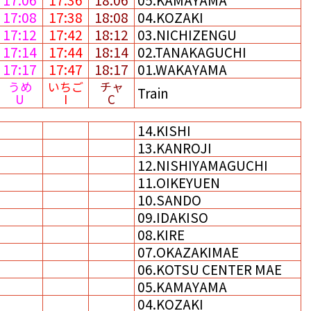
17:08
17:38
18:08
04.KOZAKI
17:12
17:42
18:12
03.NICHIZENGU
17:14
17:44
18:14
02.TANAKAGUCHI
17:17
17:47
18:17
01.WAKAYAMA
うめ
いちご
チャ
Train
U
I
C
14.KISHI
13.KANROJI
12.NISHIYAMAGUCHI
11.OIKEYUEN
10.SANDO
09.IDAKISO
08.KIRE
07.OKAZAKIMAE
06.KOTSU CENTER MAE
05.KAMAYAMA
04.KOZAKI