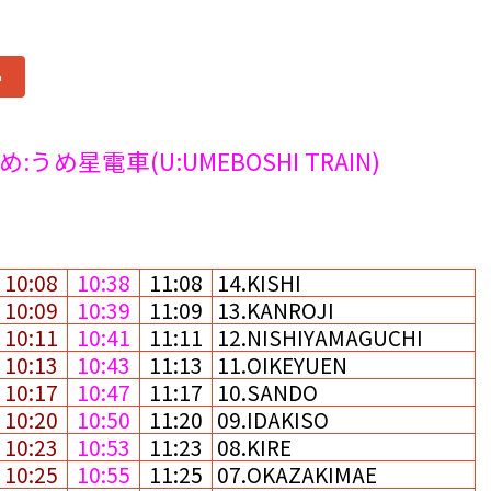
>
め:うめ星電車(U:UMEBOSHI TRAIN)
10:08
10:38
11:08
14.KISHI
10:09
10:39
11:09
13.KANROJI
10:11
10:41
11:11
12.NISHIYAMAGUCHI
10:13
10:43
11:13
11.OIKEYUEN
10:17
10:47
11:17
10.SANDO
10:20
10:50
11:20
09.IDAKISO
10:23
10:53
11:23
08.KIRE
10:25
10:55
11:25
07.OKAZAKIMAE