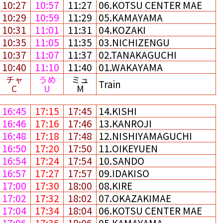
10:27
10:57
11:27
06.KOTSU CENTER MAE
10:29
10:59
11:29
05.KAMAYAMA
10:31
11:01
11:31
04.KOZAKI
10:35
11:05
11:35
03.NICHIZENGU
10:37
11:07
11:37
02.TANAKAGUCHI
10:40
11:10
11:40
01.WAKAYAMA
チャ
うめ
ミュ
Train
C
U
M
16:45
17:15
17:45
14.KISHI
16:46
17:16
17:46
13.KANROJI
16:48
17:18
17:48
12.NISHIYAMAGUCHI
16:50
17:20
17:50
11.OIKEYUEN
16:54
17:24
17:54
10.SANDO
16:57
17:27
17:57
09.IDAKISO
17:00
17:30
18:00
08.KIRE
17:02
17:32
18:02
07.OKAZAKIMAE
17:04
17:34
18:04
06.KOTSU CENTER MAE
17:06
17:36
18:06
05.KAMAYAMA