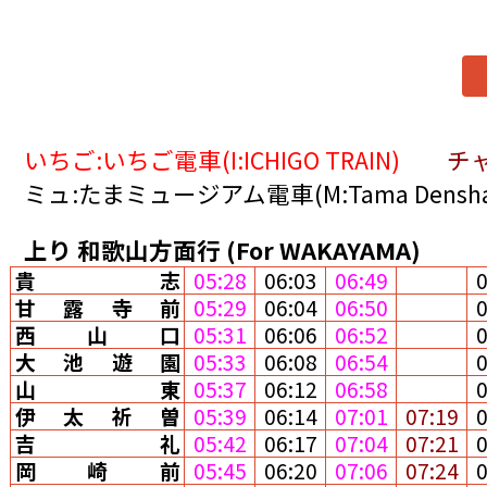
いちご:いちご電車(I:ICHIGO TRAIN)
チャ
ミュ:たまミュージアム電車(M:Tama Densha 
上り
和歌山方面行
(For WAKAYAMA)
貴志
05:28
06:03
06:49
甘露寺前
05:29
06:04
06:50
西山口
05:31
06:06
06:52
大池遊園
05:33
06:08
06:54
山東
05:37
06:12
06:58
伊太祈曽
05:39
06:14
07:01
07:19
吉礼
05:42
06:17
07:04
07:21
岡崎前
05:45
06:20
07:06
07:24