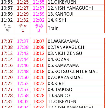
10:55
11:25
11:55
11.OIKEYUEN
10:57
11:27
11:57
12.NISHIYAMAGUCHI
10:59
11:29
11:59
13.KANROJI
11:02
11:32
12:02
14.KISHI
ミュ
チャ
うめ
Train
M
C
U
17:07
17:37
18:07
01.WAKAYAMA
17:08
17:38
18:08
02.TANAKAGUCHI
17:12
17:42
18:12
03.NICHIZENGU
17:14
17:44
18:14
04.KOZAKI
17:16
17:46
18:16
05.KAMAYAMA
17:18
17:48
18:18
06.KOTSU CENTER MAE
17:20
17:50
18:20
07.OKAZAKIMAE
17:22
17:52
18:22
08.KIRE
17:27
17:57
18:27
09.IDAKISO
17:28
17:58
18:28
10.SANDO
17:32
18:02
18:32
11.OIKEYUEN
17:34
18:04
18:34
12.NISHIYAMAGUCHI