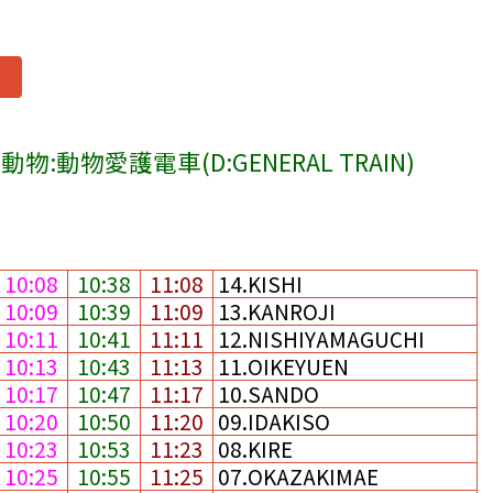
動物:動物愛護電車(D:GENERAL TRAIN)
10:08
10:38
11:08
14.KISHI
10:09
10:39
11:09
13.KANROJI
10:11
10:41
11:11
12.NISHIYAMAGUCHI
10:13
10:43
11:13
11.OIKEYUEN
10:17
10:47
11:17
10.SANDO
10:20
10:50
11:20
09.IDAKISO
10:23
10:53
11:23
08.KIRE
10:25
10:55
11:25
07.OKAZAKIMAE