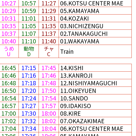
10:27
10:57
11:27
06.KOTSU CENTER MAE
10:29
10:59
11:29
05.KAMAYAMA
10:31
11:01
11:31
04.KOZAKI
10:35
11:05
11:35
03.NICHIZENGU
10:37
11:07
11:37
02.TANAKAGUCHI
10:40
11:10
11:40
01.WAKAYAMA
うめ
動物
チャ
Train
U
D
C
16:45
17:15
17:45
14.KISHI
16:46
17:16
17:46
13.KANROJI
16:48
17:18
17:48
12.NISHIYAMAGUCHI
16:50
17:20
17:50
11.OIKEYUEN
16:54
17:24
17:54
10.SANDO
16:57
17:27
17:57
09.IDAKISO
17:00
17:30
18:00
08.KIRE
17:02
17:32
18:02
07.OKAZAKIMAE
17:04
17:34
18:04
06.KOTSU CENTER MAE
17:06
17:36
18:06
05.KAMAYAMA