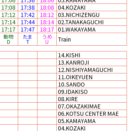
17:08
17:38
18:08
04.KOZAKI
17:12
17:42
18:12
03.NICHIZENGU
17:14
17:44
18:14
02.TANAKAGUCHI
17:17
17:47
18:17
01.WAKAYAMA
動物
たま
うめ
Train
D
T
U
14.KISHI
13.KANROJI
12.NISHIYAMAGUCHI
11.OIKEYUEN
10.SANDO
09.IDAKISO
08.KIRE
07.OKAZAKIMAE
06.KOTSU CENTER MAE
05.KAMAYAMA
04.KOZAKI