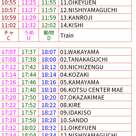
10:55
11:25
11:55
11.OIKEYUEN
10:57
11:27
11:57
12.NISHIYAMAGUCHI
10:59
11:29
11:59
13.KANROJI
11:02
11:32
12:02
14.KISHI
チャ
うめ
動物
Train
C
U
D
17:07
17:37
18:07
01.WAKAYAMA
17:08
17:38
18:08
02.TANAKAGUCHI
17:12
17:42
18:12
03.NICHIZENGU
17:14
17:44
18:14
04.KOZAKI
17:16
17:46
18:16
05.KAMAYAMA
17:18
17:48
18:18
06.KOTSU CENTER MAE
17:20
17:50
18:20
07.OKAZAKIMAE
17:22
17:52
18:22
08.KIRE
17:27
17:57
18:27
09.IDAKISO
17:28
17:58
18:28
10.SANDO
17:32
18:02
18:32
11.OIKEYUEN
17:34
18:04
18:34
12.NISHIYAMAGUCHI