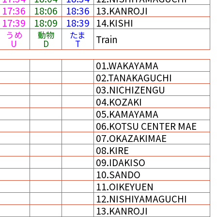
17:36
18:06
18:36
13.KANROJI
17:39
18:09
18:39
14.KISHI
うめ
動物
たま
Train
U
D
T
01.WAKAYAMA
02.TANAKAGUCHI
03.NICHIZENGU
04.KOZAKI
05.KAMAYAMA
06.KOTSU CENTER MAE
07.OKAZAKIMAE
08.KIRE
09.IDAKISO
10.SANDO
11.OIKEYUEN
12.NISHIYAMAGUCHI
13.KANROJI