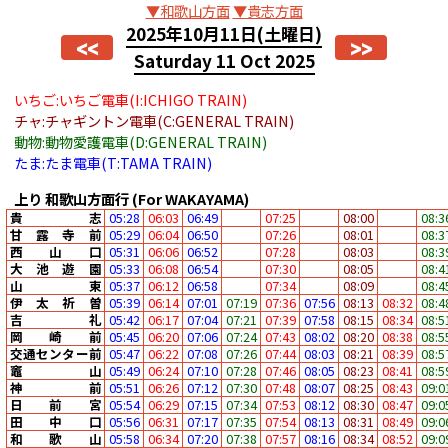
▼和歌山方面
▼貴志方面
2025年10月11日
(土曜日)
<<
>>
Saturday 11 Oct 2025
いちご:いちご電車(I:ICHIGO TRAIN)
チャ:チャギントン電車(C:GENERAL TRAIN)
動物:動物愛護電車(D:GENERAL TRAIN)
たま:たま電車(T:TAMA TRAIN)
上り
和歌山方面行
(For WAKAYAMA)
貴志
05:28
06:03
06:49
07:25
08:00
08:3
甘露寺前
05:29
06:04
06:50
07:26
08:01
08:3
西山口
05:31
06:06
06:52
07:28
08:03
08:3
大池遊園
05:33
06:08
06:54
07:30
08:05
08:4
山東
05:37
06:12
06:58
07:34
08:09
08:4
伊太祈曽
05:39
06:14
07:01
07:19
07:36
07:56
08:13
08:32
08:4
吉礼
05:42
06:17
07:04
07:21
07:39
07:58
08:15
08:34
08:5
岡崎前
05:45
06:20
07:06
07:24
07:43
08:02
08:20
08:38
08:5
交通センター前
05:47
06:22
07:08
07:26
07:44
08:03
08:21
08:39
08:5
竈山
05:49
06:24
07:10
07:28
07:46
08:05
08:23
08:41
08:5
神前
05:51
06:26
07:12
07:30
07:48
08:07
08:25
08:43
09:0
日前宮
05:54
06:29
07:15
07:34
07:53
08:12
08:30
08:47
09:0
田中口
05:56
06:31
07:17
07:35
07:54
08:13
08:31
08:49
09:0
和歌山
05:58
06:34
07:20
07:38
07:57
08:16
08:34
08:52
09:0