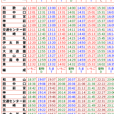
I
T
I
T
D
I
T
C
I
和歌山
12:00
12:30
13:00
13:30
14:00
14:30
15:00
15:30
16:0
田中口
12:01
12:31
13:01
13:31
14:01
14:31
15:01
15:31
16:0
日前宮
12:05
12:35
13:05
13:35
14:05
14:35
15:05
15:35
16:0
神前
12:07
12:37
13:07
13:37
14:07
14:37
15:07
15:37
16:0
竈山
12:09
12:39
13:09
13:39
14:09
14:39
15:09
15:39
16:0
交通センター前
12:11
12:41
13:11
13:41
14:11
14:41
15:11
15:41
16:1
岡崎前
12:13
12:43
13:13
13:43
14:13
14:43
15:13
15:43
16:1
吉礼
12:15
12:45
13:15
13:45
14:15
14:45
15:15
15:45
16:1
伊太祈曽
12:20
12:50
13:20
13:50
14:20
14:50
15:20
15:50
16:2
山東
12:21
12:51
13:21
13:51
14:21
14:51
15:21
15:51
16:2
大池遊園
12:25
12:55
13:25
13:55
14:25
14:55
15:25
15:55
16:2
西山口
12:27
12:57
13:27
13:57
14:27
14:57
15:27
15:57
16:3
甘露寺前
12:29
12:59
13:29
13:59
14:29
14:59
15:29
15:59
16:3
貴志
12:32
13:02
13:32
14:02
14:32
15:02
15:32
16:02
16:3
いちご
動物
たま
いちご
動物
たま
いちご
動物
たま
編成
I
D
T
I
D
T
I
D
T
和歌山
18:37
19:07
19:37
20:07
20:37
21:07
21:37
22:21
23:0
田中口
18:38
19:08
19:38
20:08
20:38
21:08
21:38
22:22
23:0
日前宮
18:42
19:12
19:42
20:12
20:42
21:12
21:41
22:25
23:0
神前
18:44
19:14
19:44
20:14
20:44
21:14
21:43
22:27
23:0
竈山
18:46
19:16
19:46
20:16
20:46
21:16
21:45
22:29
23:0
交通センター前
18:48
19:18
19:48
20:18
20:48
21:18
21:47
22:31
23:1
岡崎前
18:50
19:20
19:50
20:20
20:50
21:20
21:49
22:34
23:1
吉礼
18:52
19:22
19:52
20:22
20:52
21:22
21:51
22:36
23:1
伊太祈曽
18:57
19:27
19:57
20:27
20:57
21:26
21:56
22:39
23:1