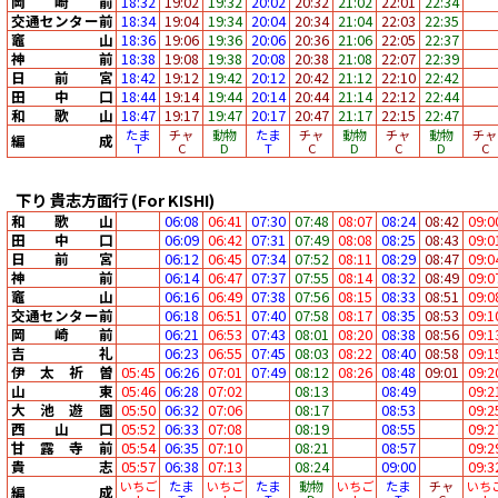
岡崎前
18:32
19:02
19:32
20:02
20:32
21:02
22:01
22:34
交通センター前
18:34
19:04
19:34
20:04
20:34
21:04
22:03
22:35
竈山
18:36
19:06
19:36
20:06
20:36
21:06
22:05
22:37
神前
18:38
19:08
19:38
20:08
20:38
21:08
22:07
22:39
日前宮
18:42
19:12
19:42
20:12
20:42
21:12
22:10
22:42
田中口
18:44
19:14
19:44
20:14
20:44
21:14
22:12
22:44
和歌山
18:47
19:17
19:47
20:17
20:47
21:17
22:15
22:47
たま
チャ
動物
たま
チャ
動物
チャ
動物
チャ
編成
T
C
D
T
C
D
C
D
C
下り
貴志方面行
(For KISHI)
和歌山
06:08
06:41
07:30
07:48
08:07
08:24
08:42
09:0
田中口
06:09
06:42
07:31
07:49
08:08
08:25
08:43
09:0
日前宮
06:12
06:45
07:34
07:52
08:11
08:29
08:47
09:0
神前
06:14
06:47
07:37
07:55
08:14
08:32
08:49
09:0
竈山
06:16
06:49
07:38
07:56
08:15
08:33
08:51
09:0
交通センター前
06:18
06:51
07:40
07:58
08:17
08:35
08:53
09:1
岡崎前
06:21
06:53
07:43
08:01
08:20
08:38
08:56
09:1
吉礼
06:23
06:55
07:45
08:03
08:22
08:40
08:58
09:1
伊太祈曽
05:45
06:26
07:01
07:49
08:12
08:26
08:48
09:01
09:2
山東
05:46
06:28
07:02
08:13
08:49
09:2
大池遊園
05:50
06:32
07:06
08:17
08:53
09:2
西山口
05:52
06:33
07:08
08:19
08:55
09:2
甘露寺前
05:54
06:35
07:10
08:21
08:57
09:2
貴志
05:57
06:38
07:13
08:24
09:00
09:3
いちご
たま
いちご
たま
動物
いちご
たま
チャ
いち
編成