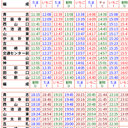
たま
いちご
たま
動物
いちご
たま
チャ
いちご
動物
編成
T
I
T
D
I
T
C
I
D
貴志
11:38
12:08
12:38
13:08
13:38
14:08
14:38
15:08
15:3
甘露寺前
11:39
12:09
12:39
13:09
13:39
14:09
14:39
15:09
15:3
西山口
11:41
12:11
12:41
13:11
13:41
14:11
14:41
15:11
15:4
大池遊園
11:43
12:13
12:43
13:13
13:43
14:13
14:43
15:13
15:4
山東
11:47
12:17
12:47
13:17
13:47
14:17
14:47
15:17
15:4
伊太祈曽
11:50
12:20
12:50
13:20
13:50
14:20
14:50
15:20
15:5
吉礼
11:53
12:23
12:53
13:23
13:53
14:23
14:53
15:23
15:5
岡崎前
11:55
12:25
12:55
13:25
13:55
14:25
14:55
15:25
15:5
交通センター前
11:57
12:27
12:57
13:27
13:57
14:27
14:57
15:27
15:5
竈山
11:59
12:29
12:59
13:29
13:59
14:29
14:59
15:29
15:5
神前
12:01
12:31
13:01
13:31
14:01
14:31
15:01
15:31
16:0
日前宮
12:05
12:35
13:05
13:35
14:05
14:35
15:05
15:35
16:0
田中口
12:07
12:37
13:07
13:37
14:07
14:37
15:07
15:37
16:0
和歌山
12:10
12:40
13:10
13:40
14:10
14:40
15:10
15:40
16:1
動物
たま
いちご
動物
たま
いちご
動物
たま
いち
編成
D
T
I
D
T
I
D
T
I
貴志
18:15
18:45
19:15
19:45
20:15
20:45
21:44
22:16
23:0
甘露寺前
18:16
18:46
19:16
19:46
20:16
20:46
21:45
22:17
23:0
西山口
18:18
18:48
19:18
19:48
20:18
20:48
21:47
22:19
23:0
大池遊園
18:20
18:50
19:20
19:50
20:20
20:50
21:49
22:21
23:0
山東
18:24
18:54
19:24
19:54
20:24
20:54
21:53
22:25
23:0
伊太祈曽
18:27
18:57
19:27
19:57
20:27
20:57
21:56
22:27
23:1
吉礼
18:30
19:00
19:30
20:00
20:30
21:00
21:59
22:30