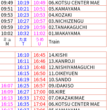
09:49
10:19
10:49
06.KOTSU CENTER MAE
09:51
10:21
10:51
05.KAMAYAMA
09:53
10:23
10:53
04.KOZAKI
09:57
10:27
10:57
03.NICHIZENGU
09:59
10:29
10:59
02.TANAKAGUCHI
10:02
10:32
11:02
01.WAKAYAMA
ミュ
たま
うめ
Train
M
T
U
16:10
16:45
14.KISHI
16:11
16:46
13.KANROJI
16:13
16:48
12.NISHIYAMAGUCHI
16:15
16:50
11.OIKEYUEN
16:19
16:54
10.SANDO
16:07
16:25
16:57
09.IDAKISO
16:09
16:27
17:00
08.KIRE
16:13
16:33
17:02
07.OKAZAKIMAE
16:15
16:35
17:04
06.KOTSU CENTER MAE
16:17
16:37
17:06
05.KAMAYAMA