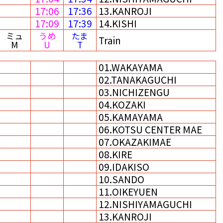
17:06
17:36
13.KANROJI
17:09
17:39
14.KISHI
ミュ
うめ
たま
Train
M
U
T
01.WAKAYAMA
02.TANAKAGUCHI
03.NICHIZENGU
04.KOZAKI
05.KAMAYAMA
06.KOTSU CENTER MAE
07.OKAZAKIMAE
08.KIRE
09.IDAKISO
10.SANDO
11.OIKEYUEN
12.NISHIYAMAGUCHI
13.KANROJI