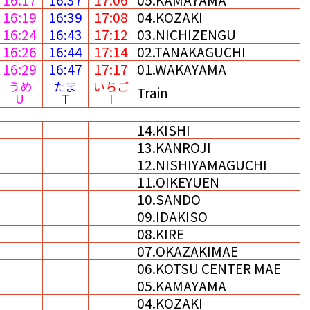
16:19
16:39
17:08
04.KOZAKI
16:24
16:43
17:12
03.NICHIZENGU
16:26
16:44
17:14
02.TANAKAGUCHI
16:29
16:47
17:17
01.WAKAYAMA
うめ
たま
いちご
Train
U
T
I
14.KISHI
13.KANROJI
12.NISHIYAMAGUCHI
11.OIKEYUEN
10.SANDO
09.IDAKISO
08.KIRE
07.OKAZAKIMAE
06.KOTSU CENTER MAE
05.KAMAYAMA
04.KOZAKI