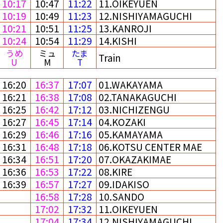
10:17
10:47
11:22
11.OIKEYUEN
10:19
10:49
11:23
12.NISHIYAMAGUCHI
10:21
10:51
11:25
13.KANROJI
10:24
10:54
11:29
14.KISHI
うめ
ミュ
たま
Train
U
M
T
16:20
16:37
17:07
01.WAKAYAMA
16:21
16:38
17:08
02.TANAKAGUCHI
16:25
16:42
17:12
03.NICHIZENGU
16:27
16:45
17:14
04.KOZAKI
16:29
16:46
17:16
05.KAMAYAMA
16:31
16:48
17:18
06.KOTSU CENTER MAE
16:34
16:51
17:20
07.OKAZAKIMAE
16:36
16:53
17:22
08.KIRE
16:39
16:57
17:27
09.IDAKISO
16:58
17:28
10.SANDO
17:02
17:32
11.OIKEYUEN
17:04
17:34
12.NISHIYAMAGUCHI