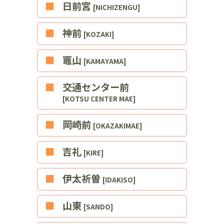
■日前宮
[NICHIZENGU]
■神前
[KOZAKI]
■竈山
[KAMAYAMA]
■交通センター前
[KOTSU CENTER MAE]
■岡崎前
[OKAZAKIMAE]
■吉礼
[KIRE]
■伊太祈曽
[IDAKISO]
■山東
[SANDO]