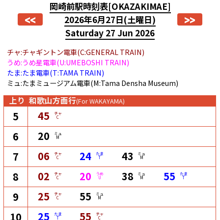
岡崎前駅時刻表
[OKAZAKIMAE]
<<
>>
2026年6月27日
(土曜日)
Saturday 27 Jun 2026
チャ:チャギントン電車(C:GENERAL TRAIN)
うめ:うめ星電車(U:UMEBOSHI TRAIN)
たま:たま電車(T:TAMA TRAIN)
ミュ:たまミュージアム電車(M:Tama Densha Museum)
上り
和歌山方面行
(For WAKAYAMA)
45
5
チャ
C
20
6
ミュ
M
06
24
43
7
チャ
たま
ミュ
C
T
M
02
20
38
55
8
チャ
うめ
ミュ
たま
C
U
M
T
25
55
9
チャ
ミュ
C
M
25
55
10
たま
チャ
T
C