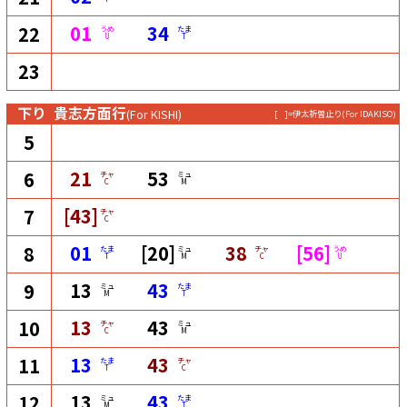
01
34
22
うめ
たま
U
T
23
下り
貴志方面行
(For KISHI)
[ ]=伊太祈曽止り
(For IDAKISO)
5
21
53
6
チャ
ミュ
C
M
[43]
7
チャ
C
01
[20]
38
[56]
8
たま
ミュ
チャ
うめ
T
M
C
U
13
43
9
ミュ
たま
M
T
13
43
10
チャ
ミュ
C
M
13
43
11
たま
チャ
T
C
13
43
12
ミュ
たま
M
T