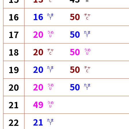
C
M
16
50
16
たま
チャ
T
C
20
50
17
うめ
たま
U
T
20
50
18
チャ
うめ
C
U
20
50
19
たま
チャ
T
C
20
50
20
うめ
たま
U
T
49
21
うめ
U
21
22
たま
T