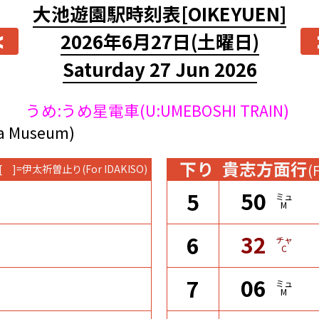
大池遊園駅時刻表
[OIKEYUEN]
<
2026年6月27日
(土曜日)
Saturday 27 Jun 2026
うめ:うめ星電車(U:UMEBOSHI TRAIN)
Museum)
下り
貴志方面行
(
[ ]=伊太祈曽止り
(For IDAKISO)
50
5
ミュ
M
32
6
チャ
C
06
7
ミュ
M