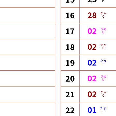
M
28
16
チャ
C
02
17
うめ
U
02
18
チャ
C
02
19
たま
T
02
20
うめ
U
02
21
チャ
C
01
22
たま
T