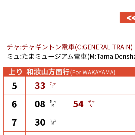
<
チャ:チャギントン電車(C:GENERAL TRAIN)
ミュ:たまミュージアム電車(M:Tama Densha 
上り
和歌山方面行
(For WAKAYAMA)
33
5
チャ
C
08
54
6
ミュ
チャ
M
C
30
7
ミュ
M