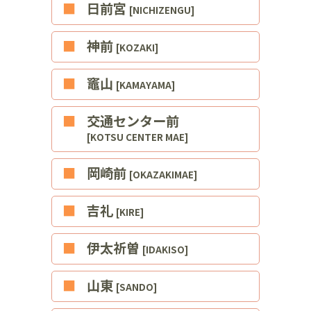
■日前宮
[NICHIZENGU]
■神前
[KOZAKI]
■竈山
[KAMAYAMA]
■交通センター前
[KOTSU CENTER MAE]
■岡崎前
[OKAZAKIMAE]
■吉礼
[KIRE]
■伊太祈曽
[IDAKISO]
■山東
[SANDO]