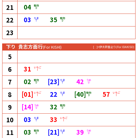
04
21
動物
D
03
35
22
たま
動物
T
D
23
下り
貴志方面行
(For KISHI)
[ ]=伊太祈曽止り
(For IDAKISO)
5
31
6
いちご
I
02
[23]
42
7
動物
たま
うめ
D
T
U
[01]
22
[40]
57
8
いちご
たま
動物
いちご
I
T
D
I
[14]
32
9
うめ
動物
U
D
03
33
10
たま
いちご
T
I
03
[21]
39
11
動物
たま
うめ
D
T
U