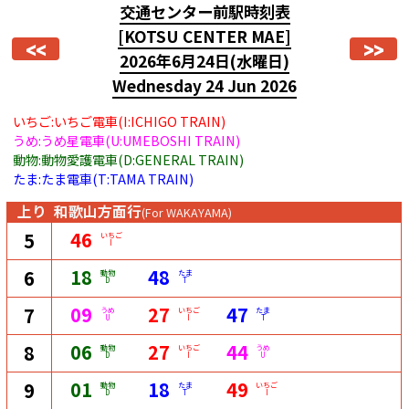
交通センター前駅時刻表
[KOTSU CENTER MAE]
<<
>>
2026年6月24日
(水曜日)
Wednesday 24 Jun 2026
いちご:いちご電車(I:ICHIGO TRAIN)
うめ:うめ星電車(U:UMEBOSHI TRAIN)
動物:動物愛護電車(D:GENERAL TRAIN)
たま:たま電車(T:TAMA TRAIN)
上り
和歌山方面行
(For WAKAYAMA)
46
5
いちご
I
18
48
6
動物
たま
D
T
09
27
47
7
うめ
いちご
たま
U
I
T
06
27
44
8
動物
いちご
うめ
D
I
U
01
18
49
9
動物
たま
いちご
D
T
I