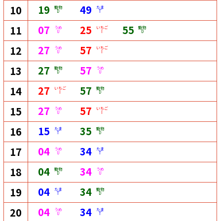
19
49
10
動物
たま
D
T
07
25
55
11
うめ
いちご
動物
U
I
D
27
57
12
うめ
いちご
U
I
27
57
13
動物
うめ
D
U
27
57
14
いちご
動物
I
D
27
57
15
うめ
いちご
U
I
15
35
16
たま
動物
T
D
04
34
17
うめ
たま
U
T
04
34
18
動物
うめ
D
U
04
34
19
たま
動物
T
D
04
34
20
うめ
たま
U
T