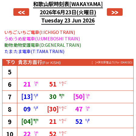
和歌山駅時刻表
[WAKAYAMA]
<<
>>
2026年6月23日
(火曜日)
Tuesday 23 Jun 2026
いちご:いちご電車(I:ICHIGO TRAIN)
うめ:うめ星電車(U:UMEBOSHI TRAIN)
動物:動物愛護電車(D:GENERAL TRAIN)
たま:たま電車(T:TAMA TRAIN)
下り
貴志方面行
(For KISHI)
[ ]=伊太祈曽止り
(For IDAKISO)
5
21
51
6
うめ
いちご
U
I
[13]
30
[50]
7
たま
動物
うめ
T
D
U
09
[30]
47
8
たま
いちご
うめ
T
I
U
[04]
21
52
9
動物
いちご
たま
D
I
T
22
52
10
うめ
いちご
U
I