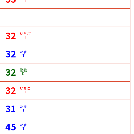
I
32
いちご
I
32
たま
T
32
動物
D
32
いちご
I
31
たま
T
45
たま
T