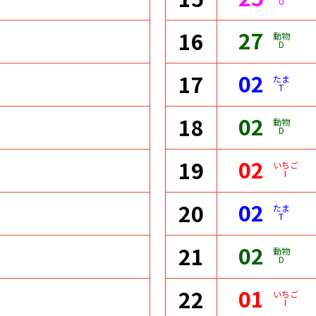
U
27
16
動物
D
02
17
たま
T
02
18
動物
D
02
19
いちご
I
02
20
たま
T
02
21
動物
D
01
22
いちご
I