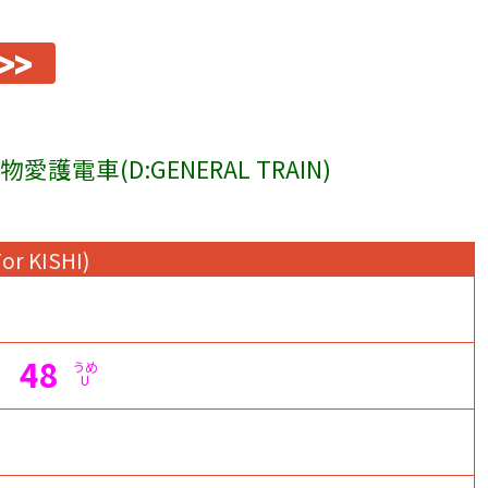
>>
愛護電車(D:GENERAL TRAIN)
For KISHI)
48
うめ
U