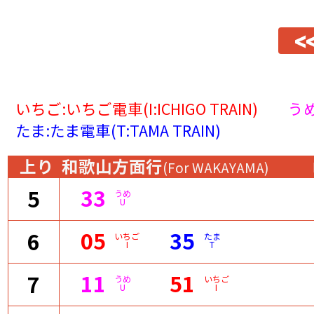
<
いちご:いちご電車(I:ICHIGO TRAIN)
うめ
たま:たま電車(T:TAMA TRAIN)
上り
和歌山方面行
(For WAKAYAMA)
33
5
うめ
U
05
35
6
いちご
たま
I
T
11
51
7
うめ
いちご
U
I