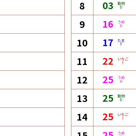
03
8
動物
D
16
9
うめ
U
17
10
たま
T
22
11
いちご
I
25
12
うめ
U
25
13
動物
D
25
14
いちご
I
25
15
うめ