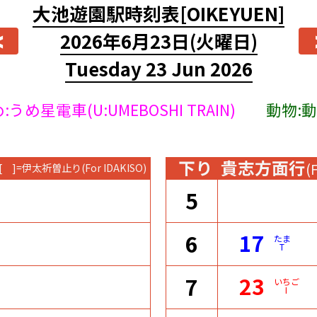
大池遊園駅時刻表
[OIKEYUEN]
<
2026年6月23日
(火曜日)
Tuesday 23 Jun 2026
:うめ星電車(U:UMEBOSHI TRAIN)
動物:動物
下り
貴志方面行
(
[ ]=伊太祈曽止り
(For IDAKISO)
5
17
6
たま
T
23
7
いちご
I