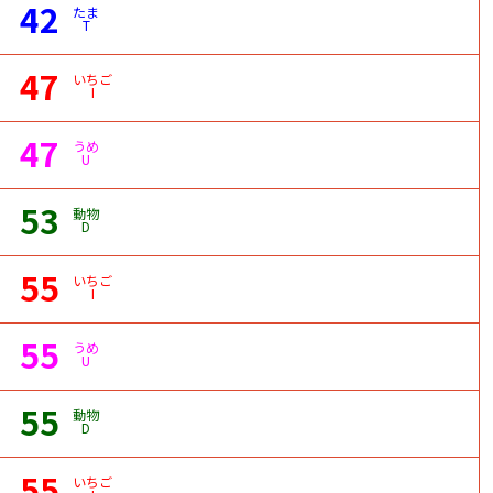
42
たま
T
47
いちご
I
47
うめ
U
53
動物
D
55
いちご
I
55
うめ
U
55
動物
D
55
いちご