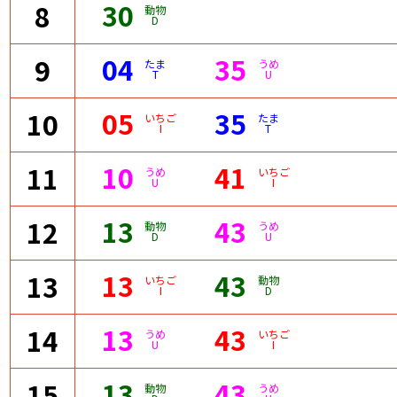
30
8
動物
D
04
35
9
たま
うめ
T
U
05
35
10
いちご
たま
I
T
10
41
11
うめ
いちご
U
I
13
43
12
動物
うめ
D
U
13
43
13
いちご
動物
I
D
13
43
14
うめ
いちご
U
I
13
43
15
動物
うめ