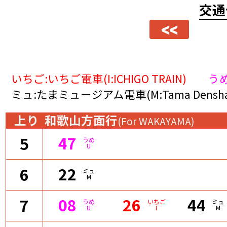
交通
<<
いちご:いちご電車(I:ICHIGO TRAIN)
うめ
ミュ:たまミュージアム電車(M:Tama Densha 
上り
和歌山方面行
(For WAKAYAMA)
47
5
うめ
U
22
6
ミュ
M
08
26
44
7
うめ
いちご
ミュ
U
I
M