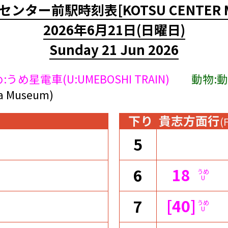
センター前駅時刻表
[KOTSU CENTER 
2026年6月21日
(日曜日)
Sunday 21 Jun 2026
:うめ星電車(U:UMEBOSHI TRAIN)
動物:動物
Museum)
下り
貴志方面行
(
5
18
6
うめ
U
[40]
7
うめ
U