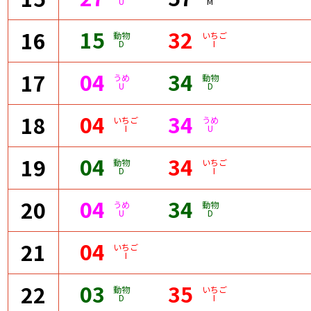
U
M
15
32
16
動物
いちご
D
I
04
34
17
うめ
動物
U
D
04
34
18
いちご
うめ
I
U
04
34
19
動物
いちご
D
I
04
34
20
うめ
動物
U
D
04
21
いちご
I
03
35
22
動物
いちご
D
I