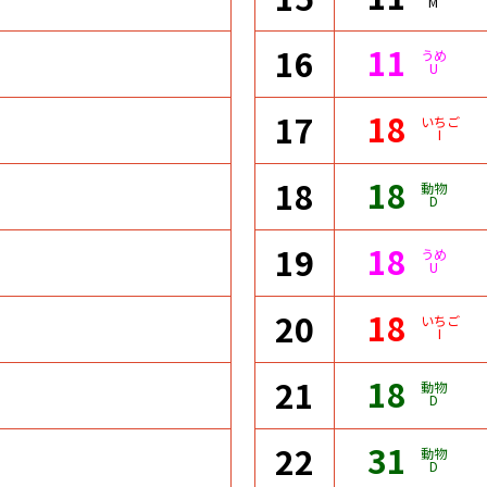
M
11
16
うめ
U
18
17
いちご
I
18
18
動物
D
18
19
うめ
U
18
20
いちご
I
18
21
動物
D
31
22
動物
D