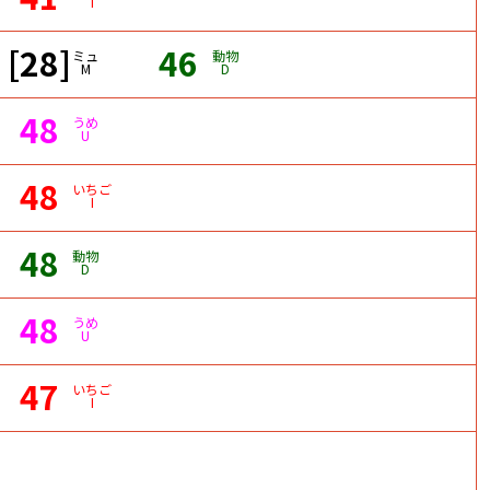
I
[28]
46
ミュ
動物
M
D
48
うめ
U
48
いちご
I
48
動物
D
48
うめ
U
47
いちご
I