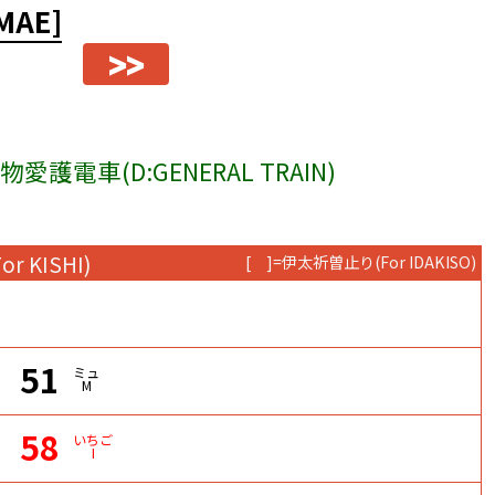
MAE]
>>
愛護電車(D:GENERAL TRAIN)
For KISHI)
[ ]=伊太祈曽止り
(For IDAKISO)
51
ミュ
M
58
いちご
I