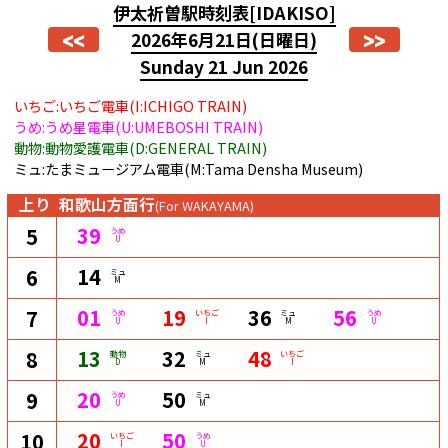
伊太祈曽駅時刻表
[IDAKISO]
<<
>>
2026年6月21日
(日曜日)
Sunday 21 Jun 2026
いちご:いちご電車(I:ICHIGO TRAIN)
うめ:うめ星電車(U:UMEBOSHI TRAIN)
動物:動物愛護電車(D:GENERAL TRAIN)
ミュ:たまミュージアム電車(M:Tama Densha Museum)
上り
和歌山方面行
(For WAKAYAMA)
39
5
うめ
U
14
6
ミュ
M
01
19
36
56
7
うめ
いちご
ミュ
うめ
U
I
M
U
13
32
48
8
動物
ミュ
いちご
D
M
I
20
50
9
うめ
ミュ
U
M
20
50
10
いちご
うめ
I
U