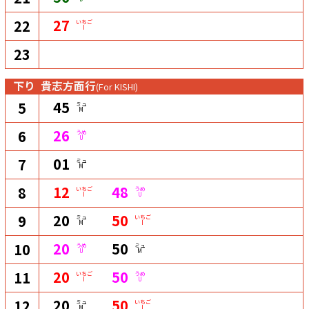
27
22
いちご
I
23
下り
貴志方面行
(For KISHI)
45
5
ミュ
M
26
6
うめ
U
01
7
ミュ
M
12
48
8
いちご
うめ
I
U
20
50
9
ミュ
いちご
M
I
20
50
10
うめ
ミュ
U
M
20
50
11
いちご
うめ
I
U
20
50
12
ミュ
いちご
M
I