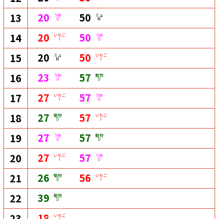
20
50
13
うめ
ミュ
U
M
20
50
14
いちご
うめ
I
U
20
50
15
ミュ
いちご
M
I
23
57
16
うめ
動物
U
D
27
57
17
いちご
うめ
I
U
27
57
18
動物
いちご
D
I
27
57
19
うめ
動物
U
D
27
57
20
いちご
うめ
I
U
26
56
21
動物
いちご
D
I
39
22
動物
D
18
23
いちご