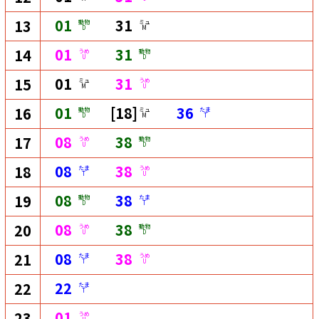
01
31
13
動物
ミュ
D
M
01
31
14
うめ
動物
U
D
01
31
15
ミュ
うめ
M
U
01
[18]
36
16
動物
ミュ
たま
D
M
T
08
38
17
うめ
動物
U
D
08
38
18
たま
うめ
T
U
08
38
19
動物
たま
D
T
08
38
20
うめ
動物
U
D
08
38
21
たま
うめ
T
U
22
22
たま
T
01
23
うめ