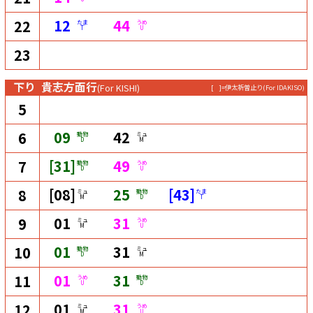
12
44
22
たま
うめ
T
U
23
下り
貴志方面行
(For KISHI)
[ ]=伊太祈曽止り
(For IDAKISO)
5
09
42
6
動物
ミュ
D
M
[31]
49
7
動物
うめ
D
U
[08]
25
[43]
8
ミュ
動物
たま
M
D
T
01
31
9
ミュ
うめ
M
U
01
31
10
動物
ミュ
D
M
01
31
11
うめ
動物
U
D
01
31
12
ミュ
うめ
M
U