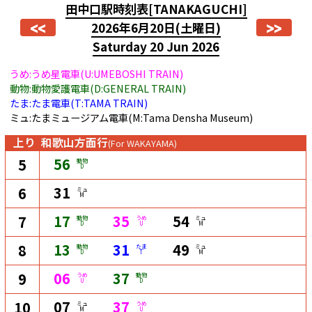
田中口駅時刻表
[TANAKAGUCHI]
<<
>>
2026年6月20日
(土曜日)
Saturday 20 Jun 2026
うめ:うめ星電車(U:UMEBOSHI TRAIN)
動物:動物愛護電車(D:GENERAL TRAIN)
たま:たま電車(T:TAMA TRAIN)
ミュ:たまミュージアム電車(M:Tama Densha Museum)
上り
和歌山方面行
(For WAKAYAMA)
56
5
動物
D
31
6
ミュ
M
17
35
54
7
動物
うめ
ミュ
D
U
M
13
31
49
8
動物
たま
ミュ
D
T
M
06
37
9
うめ
動物
U
D
07
37
10
ミュ
うめ
M
U