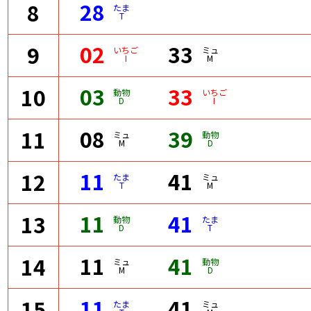
28
8
たま
T
02
33
9
いちご
ミュ
I
M
03
33
10
動物
いちご
D
I
08
39
11
ミュ
動物
M
D
11
41
12
たま
ミュ
T
M
11
41
13
動物
たま
D
T
11
41
14
ミュ
動物
M
D
11
41
15
たま
ミュ