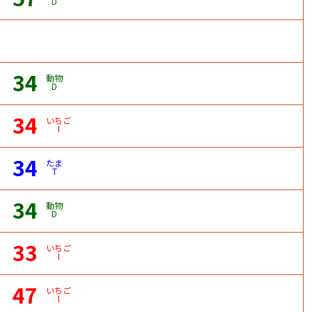
D
34
動物
D
34
いちご
I
34
たま
T
34
動物
D
33
いちご
I
47
いちご
I