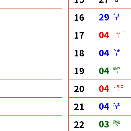
M
29
16
たま
T
04
17
いちご
I
04
18
たま
T
04
19
動物
D
04
20
いちご
I
04
21
たま
T
03
22
動物
D