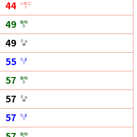
44
いちご
I
49
動物
D
49
ミュ
M
55
たま
T
57
動物
D
57
ミュ
M
57
たま
T
57
動物