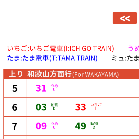
<<
いちご:いちご電車(I:ICHIGO TRAIN)
うめ
たま:たま電車(T:TAMA TRAIN)
ミュ:たま
上り
和歌山方面行
(For WAKAYAMA)
31
5
うめ
U
03
33
6
動物
いちご
D
I
09
49
7
うめ
動物
U
D