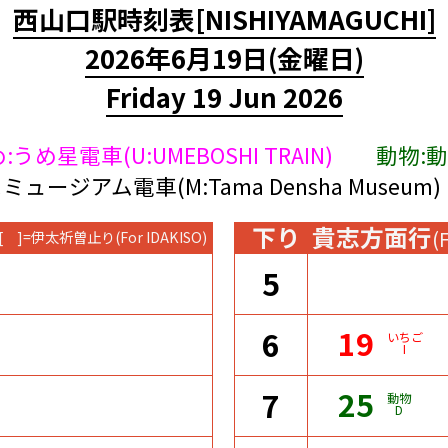
西山口駅時刻表
[NISHIYAMAGUCHI]
2026年6月19日
(金曜日)
Friday 19 Jun 2026
:うめ星電車(U:UMEBOSHI TRAIN)
動物:動物
ミュージアム電車(M:Tama Densha Museum)
下り
貴志方面行
(
[ ]=伊太祈曽止り
(For IDAKISO)
5
19
6
いちご
I
25
7
動物
D