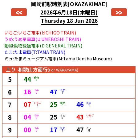
岡崎前駅時刻表
[OKAZAKIMAE]
<<
>>
2026年6月18日
(木曜日)
Thursday 18 Jun 2026
いちご:いちご電車(I:ICHIGO TRAIN)
うめ:うめ星電車(U:UMEBOSHI TRAIN)
動物:動物愛護電車(D:GENERAL TRAIN)
たま:たま電車(T:TAMA TRAIN)
ミュ:たまミュージアム電車(M:Tama Densha Museum)
上り
和歌山方面行
(For WAKAYAMA)
44
5
動物
D
16
47
6
うめ
たま
U
T
07
25
46
7
いちご
動物
たま
I
D
T
04
25
43
8
うめ
ミュ
いちご
U
M
I
00
17
47
9
うめ
たま
ミュ
U
T
M