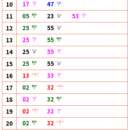
17
47
10
うめ
たま
U
T
05
23
53
11
動物
ミュ
うめ
D
M
U
25
55
12
動物
ミュ
D
M
25
55
13
うめ
動物
U
D
25
55
14
ミュ
うめ
M
U
25
55
15
動物
ミュ
D
M
13
33
16
いちご
うめ
I
U
02
32
17
動物
いちご
D
I
02
32
18
うめ
動物
U
D
02
32
19
いちご
うめ
I
U
02
32
20
動物
いちご
D
I