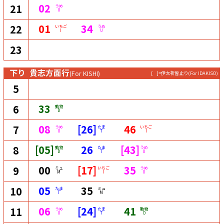
02
21
うめ
U
01
34
22
いちご
うめ
I
U
23
下り
貴志方面行
(For KISHI)
[ ]=伊太祈曽止り
(For IDAKISO)
5
33
6
動物
D
08
[26]
46
7
うめ
たま
いちご
U
T
I
[05]
26
[43]
8
動物
たま
うめ
D
T
U
00
[17]
35
9
ミュ
いちご
うめ
M
I
U
05
35
10
たま
ミュ
T
M
06
[24]
41
11
うめ
たま
動物
U
T
D