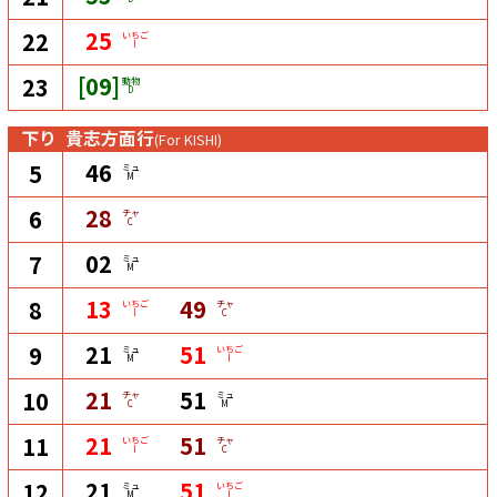
25
22
いちご
I
[09]
23
動物
D
下り
貴志方面行
(For KISHI)
46
5
ミュ
M
28
6
チャ
C
02
7
ミュ
M
13
49
8
いちご
チャ
I
C
21
51
9
ミュ
いちご
M
I
21
51
10
チャ
ミュ
C
M
21
51
11
いちご
チャ
I
C
21
51
12
ミュ
いちご
M
I