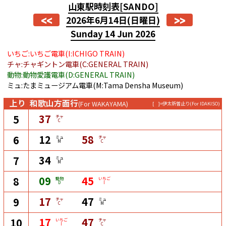
山東駅時刻表
[SANDO]
<<
>>
2026年6月14日
(日曜日)
Sunday 14 Jun 2026
いちご:いちご電車(I:ICHIGO TRAIN)
チャ:チャギントン電車(C:GENERAL TRAIN)
動物:動物愛護電車(D:GENERAL TRAIN)
ミュ:たまミュージアム電車(M:Tama Densha Museum)
上り
和歌山方面行
(For WAKAYAMA)
[ ]=伊太祈曽止り
(For IDAKISO)
37
5
チャ
C
12
58
6
ミュ
チャ
M
C
34
7
ミュ
M
09
45
8
動物
いちご
D
I
17
47
9
チャ
ミュ
C
M
17
47
10
いちご
チャ
I
C