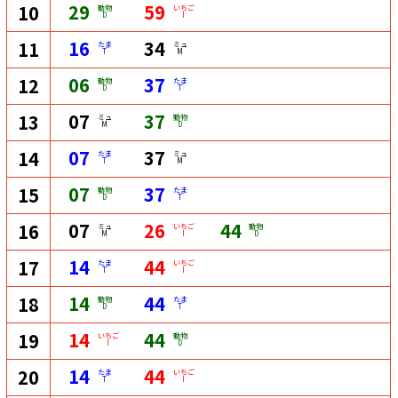
29
59
10
動物
いちご
D
I
16
34
11
たま
ミュ
T
M
06
37
12
動物
たま
D
T
07
37
13
ミュ
動物
M
D
07
37
14
たま
ミュ
T
M
07
37
15
動物
たま
D
T
07
26
44
16
ミュ
いちご
動物
M
I
D
14
44
17
たま
いちご
T
I
14
44
18
動物
たま
D
T
14
44
19
いちご
動物
I
D
14
44
20
たま
いちご
T
I