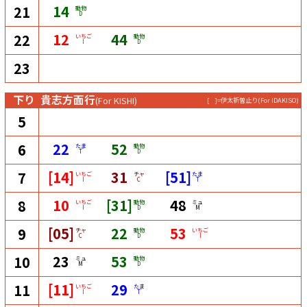
14
21
動物
D
12
44
22
いちご
動物
I
D
23
下り
貴志方面行
(For KISHI)
[ ]=伊太祈曽止り
(For IDAKISO)
5
22
52
6
たま
動物
T
D
[14]
31
[51]
7
いちご
チャ
たま
I
C
T
10
[31]
48
8
いちご
動物
ミュ
I
D
M
[05]
22
53
9
チャ
動物
いちご
C
D
I
23
53
10
ミュ
動物
M
D
[11]
29
11
いちご
たま
I
T