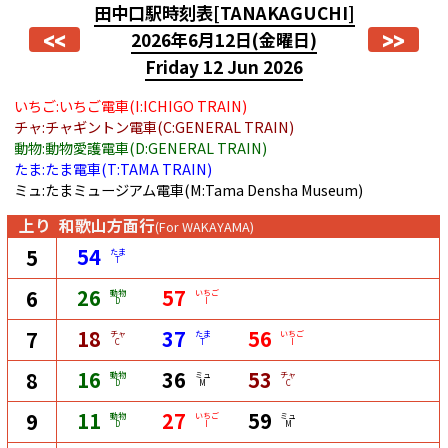
田中口駅時刻表
[TANAKAGUCHI]
<<
>>
2026年6月12日
(金曜日)
Friday 12 Jun 2026
いちご:いちご電車(I:ICHIGO TRAIN)
チャ:チャギントン電車(C:GENERAL TRAIN)
動物:動物愛護電車(D:GENERAL TRAIN)
たま:たま電車(T:TAMA TRAIN)
ミュ:たまミュージアム電車(M:Tama Densha Museum)
上り
和歌山方面行
(For WAKAYAMA)
54
5
たま
T
26
57
6
動物
いちご
D
I
18
37
56
7
チャ
たま
いちご
C
T
I
16
36
53
8
動物
ミュ
チャ
D
M
C
11
27
59
9
動物
いちご
ミュ
D
I
M