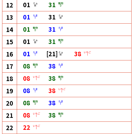
01
31
12
ミュ
動物
M
D
01
31
13
たま
ミュ
T
M
01
31
14
動物
たま
D
T
01
31
15
ミュ
動物
M
D
01
[21]
38
16
たま
ミュ
いちご
T
M
I
08
38
17
動物
たま
D
T
08
38
18
いちご
動物
I
D
08
38
19
たま
いちご
T
I
08
38
20
動物
たま
D
T
08
38
21
いちご
動物
I
D
22
22
いちご
I