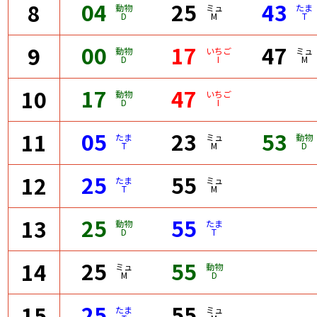
04
25
43
8
動物
ミュ
たま
D
M
T
00
17
47
9
動物
いちご
ミュ
D
I
M
17
47
10
動物
いちご
D
I
05
23
53
11
たま
ミュ
動物
T
M
D
25
55
12
たま
ミュ
T
M
25
55
13
動物
たま
D
T
25
55
14
ミュ
動物
M
D
25
55
15
たま
ミュ