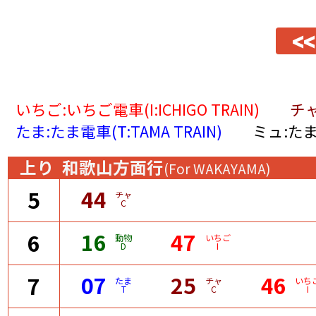
<<
いちご:いちご電車(I:ICHIGO TRAIN)
チャ
たま:たま電車(T:TAMA TRAIN)
ミュ:たま
上り
和歌山方面行
(For WAKAYAMA)
44
5
チャ
C
16
47
6
動物
いちご
D
I
07
25
46
7
たま
チャ
いち
T
C
I