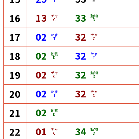
T
M
13
33
16
チャ
動物
C
D
02
32
17
たま
チャ
T
C
02
32
18
動物
たま
D
T
02
32
19
チャ
動物
C
D
02
32
20
たま
チャ
T
C
02
21
動物
D
01
34
22
チャ
動物
C
D