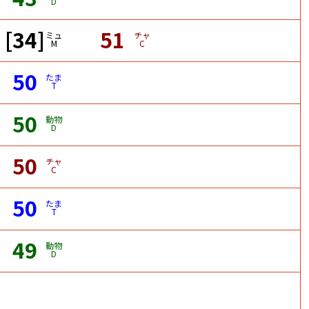
D
[34]
51
ミュ
チャ
M
C
50
たま
T
50
動物
D
50
チャ
C
50
たま
T
49
動物
D