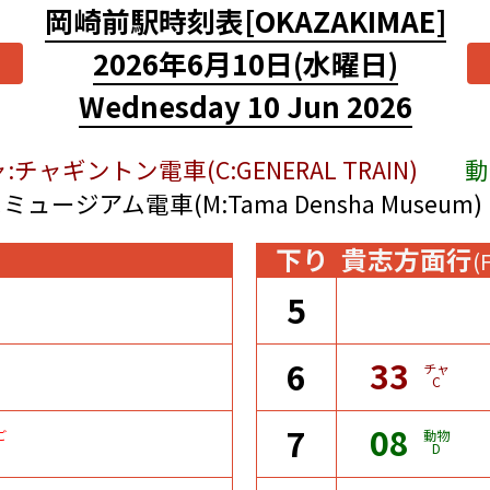
岡崎前駅時刻表
[OKAZAKIMAE]
2026年6月10日
(水曜日)
Wednesday 10 Jun 2026
:チャギントン電車(C:GENERAL TRAIN)
動
ミュージアム電車(M:Tama Densha Museum)
下り
貴志方面行
(
5
33
6
チャ
C
08
7
ご
動物
D