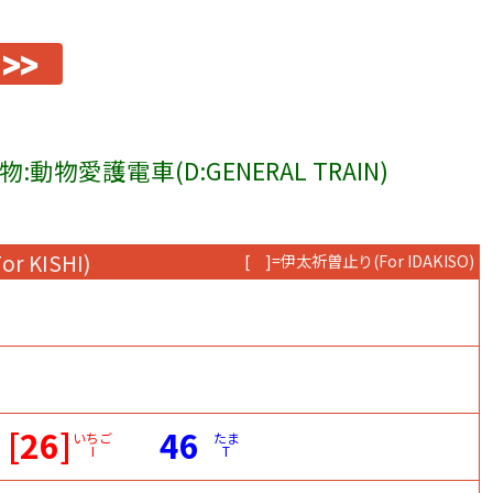
>>
物:動物愛護電車(D:GENERAL TRAIN)
For KISHI)
[ ]=伊太祈曽止り
(For IDAKISO)
[26]
46
いちご
たま
I
T