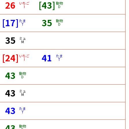
26
[43]
いちご
動物
I
D
[17]
35
たま
動物
T
D
35
ミュ
M
[24]
41
いちご
たま
I
T
43
動物
D
43
ミュ
M
43
たま
T
43
動物