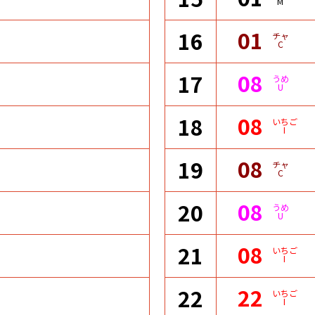
M
01
16
チャ
C
08
17
うめ
U
08
18
いちご
I
08
19
チャ
C
08
20
うめ
U
08
21
いちご
I
22
22
いちご
I