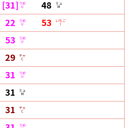
[31]
48
うめ
ミュ
U
M
22
53
うめ
いちご
U
I
53
うめ
U
29
チャ
C
31
うめ
U
31
ミュ
M
31
チャ
C
31
うめ