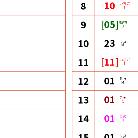
10
8
いちご
I
[05]
9
動物
D
23
10
ミュ
M
[11]
11
いちご
I
01
12
ミュ
M
01
13
チャ
C
01
14
うめ
U
01
15
ミュ