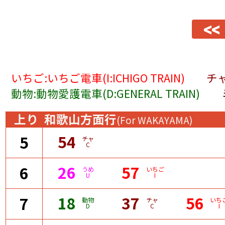
<<
いちご:いちご電車(I:ICHIGO TRAIN)
チャ
動物:動物愛護電車(D:GENERAL TRAIN)
上り
和歌山方面行
(For WAKAYAMA)
54
5
チャ
C
26
57
6
うめ
いちご
U
I
18
37
56
7
動物
チャ
いち
D
C
I