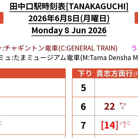
田中口駅時刻表
[TANAKAGUCHI]
2026年6月8日
(月曜日)
Monday 8 Jun 2026
:チャギントン電車(C:GENERAL TRAIN)
う
ミュ:たまミュージアム電車(M:Tama Densha Mu
下り
貴志方面行
(
5
22
6
チャ
C
[14]
7
ご
いちご
I