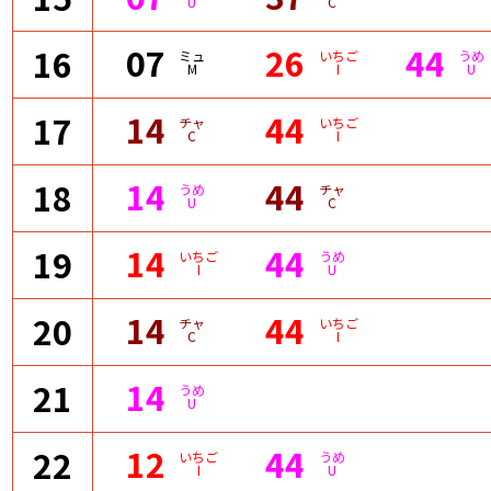
U
C
07
26
44
16
ミュ
いちご
うめ
M
I
U
14
44
17
チャ
いちご
C
I
14
44
18
うめ
チャ
U
C
14
44
19
いちご
うめ
I
U
14
44
20
チャ
いちご
C
I
14
21
うめ
U
12
44
22
いちご
うめ
I
U