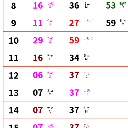
16
36
53
8
うめ
ミュ
動物
U
M
D
11
27
59
9
うめ
いちご
ミュ
U
I
M
29
59
10
うめ
いちご
U
I
16
34
11
チャ
ミュ
C
M
06
37
12
うめ
チャ
U
C
07
37
13
ミュ
うめ
M
U
07
37
14
チャ
ミュ
C
M
07
37
15
うめ
チャ