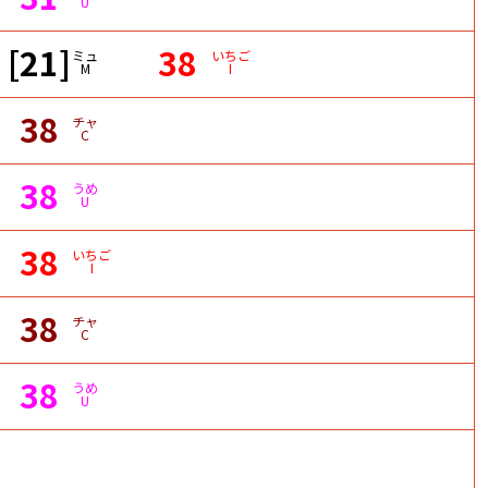
U
[21]
38
ミュ
いちご
M
I
38
チャ
C
38
うめ
U
38
いちご
I
38
チャ
C
38
うめ
U