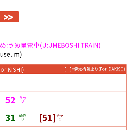
>>
め:うめ星電車(U:UMEBOSHI TRAIN)
seum)
For KISHI)
[ ]=伊太祈曽止り
(For IDAKISO)
52
うめ
U
31
[51]
動物
チャ
D
C